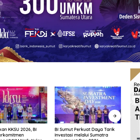
an KKSU 2026, BI
BI Sumut Perkuat Daya Tarik
Fraks
erkomitmen
Investasi melalui Sumatra
Pert