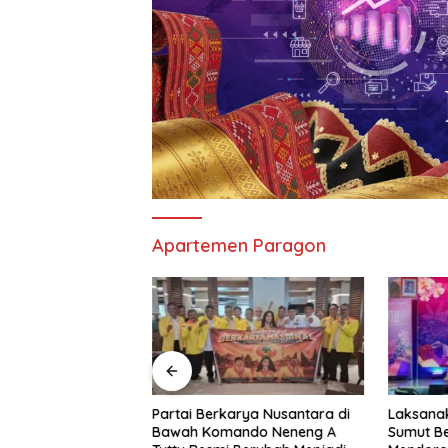
Apartemen Paragon
 Resmi Buka
Partai Berkarya Nusantara di
Laksanak
pak Bola Di
Bawah Komando Neneng A
Sumut B