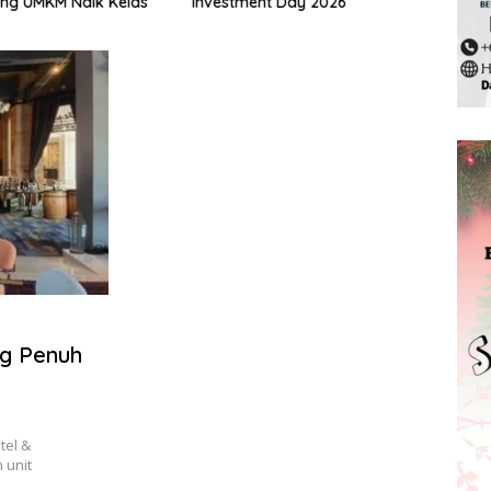
ng UMKM Naik Kelas
Investment Day 2026
Pela
2025
g Penuh
tel &
 unit