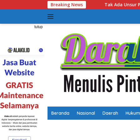
Langsung
Tak Ada Unsur Pidana! Polsek Lubuk Baja Ungkap 
Breaking News
ke
konten
tutup
Beranda
Nasional
Daerah
Hukum