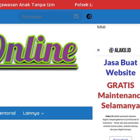
Polsek Lubuk Baja Amankan Dua Tersangka Beserta 74 Cartrid
tutup
entorial
Lainnya