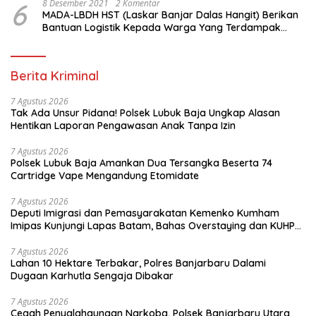
6
8 Desember 2021
2 Komentar
MADA-LBDH HST (Laskar Banjar Dalas Hangit) Berikan
Bantuan Logistik Kepada Warga Yang Terdampak
Banjir Di HST
Berita Kriminal
7 Agustus 2026
Tak Ada Unsur Pidana! Polsek Lubuk Baja Ungkap Alasan
Hentikan Laporan Pengawasan Anak Tanpa Izin
7 Agustus 2026
Polsek Lubuk Baja Amankan Dua Tersangka Beserta 74
Cartridge Vape Mengandung Etomidate
7 Agustus 2026
Deputi Imigrasi dan Pemasyarakatan Kemenko Kumham
Imipas Kunjungi Lapas Batam, Bahas Overstaying dan KUHP
Baru
7 Agustus 2026
Lahan 10 Hektare Terbakar, Polres Banjarbaru Dalami
Dugaan Karhutla Sengaja Dibakar
7 Agustus 2026
Cegah Penyalahgunaan Narkoba, Polsek Banjarbaru Utara