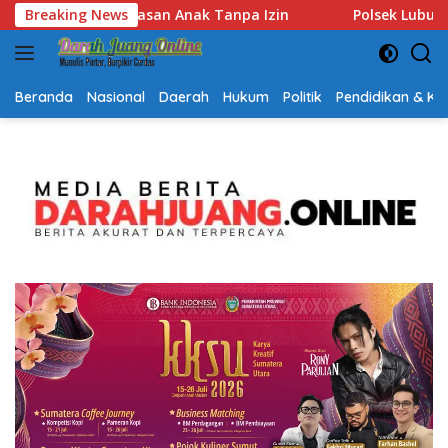
Langsung
Polsek Lubuk Baja Amankan Dua Tersangka Beserta 74 Cart
Breaking News
ke
konten
Beranda
Nasional
Daerah
Hukum
Politik
Pendidikan & K