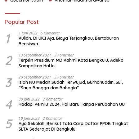
Gubernur Jatim
Khofifah Indar Parawansa
Popular Post
1
1 Juni 2022
5 Komentar
Kuliah, Di UICI Aja. Biaya Terjangkau, Bertaburan
Beasiswa
2
13 September 2021
3 Komentar
Terpilih Presidium MD Kahmi Kota Bengkulu, Adeko
Sampaikan Hal Ini
3
20 September 2021
3 Komentar
Islah NU Medan Sudah Terwujud, Burhanuddin, SE ,
“Saya Bangga dan Bahagia”
4
30 Juni 2022
2 Komentar
Hadapi Pemilu 2024, Hal Baru Tanpa Perubahan UU
5
10 Juni 2022
2 Komentar
Ayo Sekolah, Berikut Tata Cara Daftar PPDB Tingkat
SLTA Sederajat Di Bengkulu