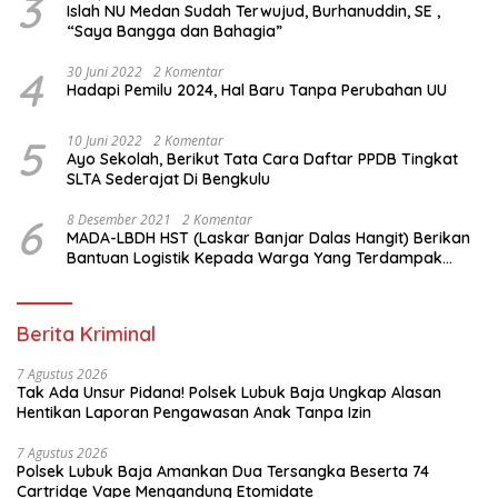
3
Islah NU Medan Sudah Terwujud, Burhanuddin, SE ,
“Saya Bangga dan Bahagia”
4
30 Juni 2022
2 Komentar
Hadapi Pemilu 2024, Hal Baru Tanpa Perubahan UU
5
10 Juni 2022
2 Komentar
Ayo Sekolah, Berikut Tata Cara Daftar PPDB Tingkat
SLTA Sederajat Di Bengkulu
6
8 Desember 2021
2 Komentar
MADA-LBDH HST (Laskar Banjar Dalas Hangit) Berikan
Bantuan Logistik Kepada Warga Yang Terdampak
Banjir Di HST
Berita Kriminal
7 Agustus 2026
Tak Ada Unsur Pidana! Polsek Lubuk Baja Ungkap Alasan
Hentikan Laporan Pengawasan Anak Tanpa Izin
7 Agustus 2026
Polsek Lubuk Baja Amankan Dua Tersangka Beserta 74
Cartridge Vape Mengandung Etomidate