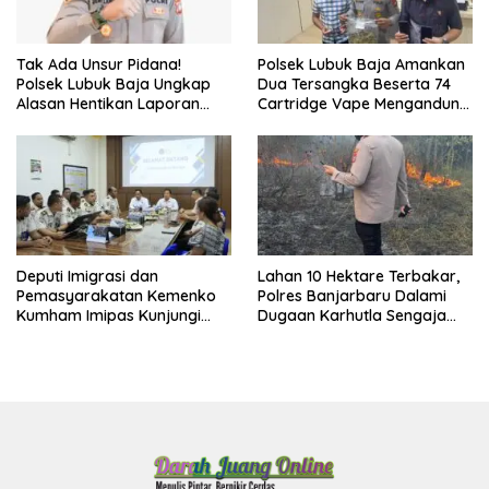
Tak Ada Unsur Pidana!
Polsek Lubuk Baja Amankan
Polsek Lubuk Baja Ungkap
Dua Tersangka Beserta 74
Alasan Hentikan Laporan
Cartridge Vape Mengandung
Pengawasan Anak Tanpa Izin
Etomidate
Deputi Imigrasi dan
Lahan 10 Hektare Terbakar,
Pemasyarakatan Kemenko
Polres Banjarbaru Dalami
Kumham Imipas Kunjungi
Dugaan Karhutla Sengaja
Lapas Batam, Bahas
Dibakar
Overstaying dan KUHP Baru