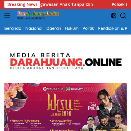
Langsung
Breaking News
Polsek Lubuk Baja Amankan Dua Tersangka Beserta 74 
ke
konten
Beranda
Nasional
Daerah
Hukum
Politik
Pendidikan & K