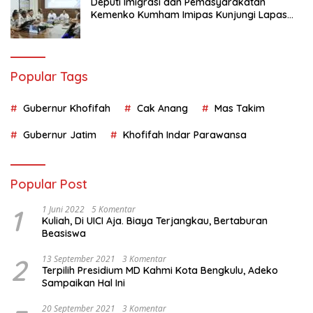
Deputi Imigrasi dan Pemasyarakatan
Kemenko Kumham Imipas Kunjungi Lapas
Batam, Bahas Overstaying dan KUHP Baru
Popular Tags
Gubernur Khofifah
Cak Anang
Mas Takim
Gubernur Jatim
Khofifah Indar Parawansa
Popular Post
1
1 Juni 2022
5 Komentar
Kuliah, Di UICI Aja. Biaya Terjangkau, Bertaburan
Beasiswa
2
13 September 2021
3 Komentar
Terpilih Presidium MD Kahmi Kota Bengkulu, Adeko
Sampaikan Hal Ini
20 September 2021
3 Komentar