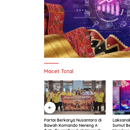
Macet Total
 Resmi Buka
Partai Berkarya Nusantara di
Laksanak
pak Bola Di
Bawah Komando Neneng A
Sumut B