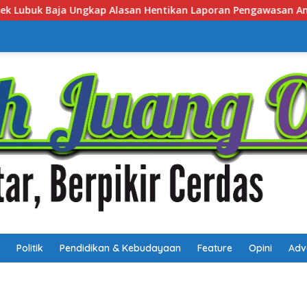
ntikan Laporan Pengawasan Anak Tanpa Izin
Polsek Lu
Politik
Pendidikan & Kebudayaan
Feature
Opini
Adv