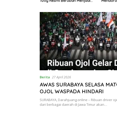
Semidang Gumay
Tutty Resmi Berubah Menjadi
Mendoro
ka Menyambut
Partai Berkarya Nasional
1 Tahun 2026
Berita
27 April 2026
AWAS SURABAYA SELASA MA
OJOL WASPADA HINDARI
SURABAYA, Darahjuang.online – Ribuan driver ojek
dari berbagai daerah di Jawa Timur akan…