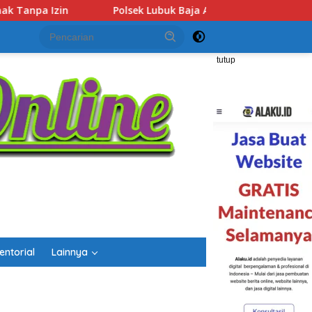
buk Baja Amankan Dua Tersangka Beserta 74 Cartridge Vape 
tutup
entorial
Lainnya