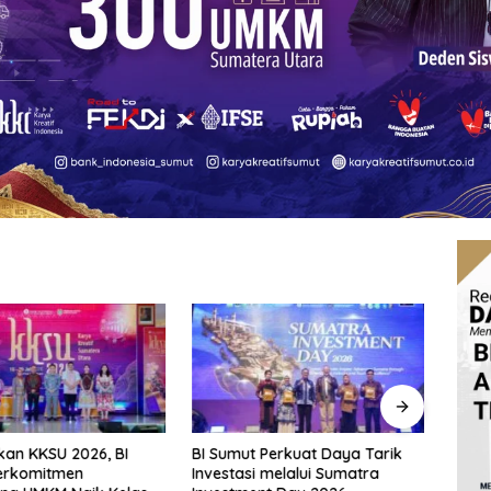
an KKSU 2026, BI
BI Sumut Perkuat Daya Tarik
Fraks
erkomitmen
Investasi melalui Sumatra
Pert