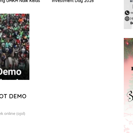
ng UMKM Naik Kelas
Investment Day 2026
Pela
2025
TOT DEMO
 online (ojol)