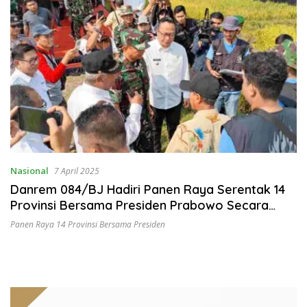
Nasional
7 April 2025
Danrem 084/BJ Hadiri Panen Raya Serentak 14
Provinsi Bersama Presiden Prabowo Secara
Virtual
Panen Raya 14 Provinsi Bersama Presiden