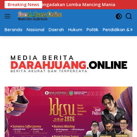
Langsung
ing Mania
Breaking News
Semarak HUT RI dan Hari Jadi Kalsel, Gerak 
ke
konten
Beranda
Nasional
Daerah
Hukum
Politik
Pendidikan & K