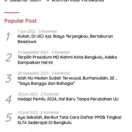
Gubernur Jatim
Khofifah Indar Parawansa
Popular Post
1
1 Juni 2022
5 Komentar
Kuliah, Di UICI Aja. Biaya Terjangkau, Bertaburan
Beasiswa
2
13 September 2021
3 Komentar
Terpilih Presidium MD Kahmi Kota Bengkulu, Adeko
Sampaikan Hal Ini
3
20 September 2021
3 Komentar
Islah NU Medan Sudah Terwujud, Burhanuddin, SE ,
“Saya Bangga dan Bahagia”
4
30 Juni 2022
2 Komentar
Hadapi Pemilu 2024, Hal Baru Tanpa Perubahan UU
5
10 Juni 2022
2 Komentar
Ayo Sekolah, Berikut Tata Cara Daftar PPDB Tingkat
SLTA Sederajat Di Bengkulu