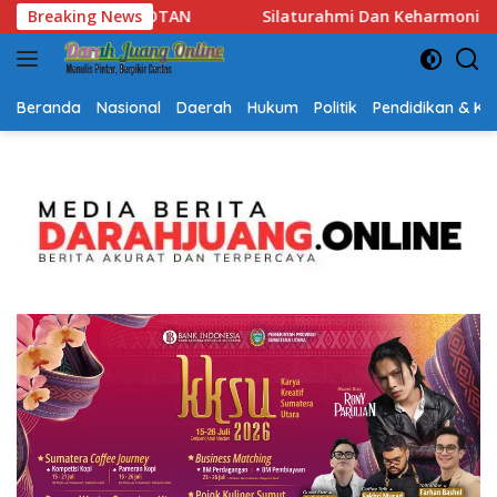
Langsung
mi Dan Keharmonisan Antar Umat Beragama, Gubernur Kalsel: P
Breaking News
ke
konten
Beranda
Nasional
Daerah
Hukum
Politik
Pendidikan & K