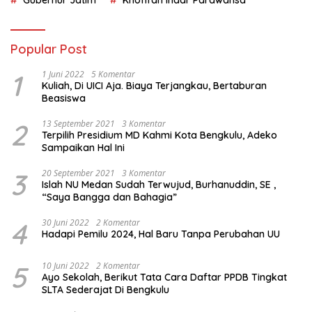
Gubernur Jatim
Khofifah Indar Parawansa
Popular Post
1
1 Juni 2022
5 Komentar
Kuliah, Di UICI Aja. Biaya Terjangkau, Bertaburan
Beasiswa
2
13 September 2021
3 Komentar
Terpilih Presidium MD Kahmi Kota Bengkulu, Adeko
Sampaikan Hal Ini
3
20 September 2021
3 Komentar
Islah NU Medan Sudah Terwujud, Burhanuddin, SE ,
“Saya Bangga dan Bahagia”
4
30 Juni 2022
2 Komentar
Hadapi Pemilu 2024, Hal Baru Tanpa Perubahan UU
5
10 Juni 2022
2 Komentar
Ayo Sekolah, Berikut Tata Cara Daftar PPDB Tingkat
SLTA Sederajat Di Bengkulu