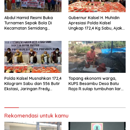
Abdul Hamid Resmi Buka
Gubernur Kalsel H. Muhidin
Turnamen Sepak Bola Di
Apresiasi Polda Kalsel
Kecamatan Semidang
Ungkap 172,4 Kg Sabu, Ajak
Gumay Dalam Rangka
Masyarakat Aktif Perangi
Menyambut HUT RI Ke-81
Narkoba
Tahun 2026
Polda Kalsel Musnahkan 172,4
Topang ekonomi warga,
Kilogram Sabu dan 556 Butir
KUPS Besambu Desa Batu
Ekstasi, Jaringan Fredy
Raja R sulap tumbuhan liar
Pratama Kembali
resam jadi kerajinan
Terbongkar
Rekomendasi untuk kamu