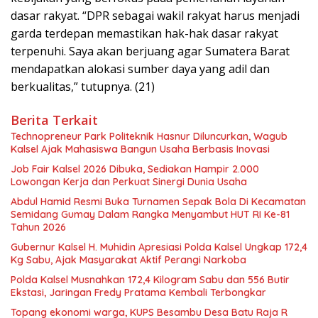
dasar rakyat. “DPR sebagai wakil rakyat harus menjadi
garda terdepan memastikan hak-hak dasar rakyat
terpenuhi. Saya akan berjuang agar Sumatera Barat
mendapatkan alokasi sumber daya yang adil dan
berkualitas,” tutupnya. (21)
Berita Terkait
Technopreneur Park Politeknik Hasnur Diluncurkan, Wagub
Kalsel Ajak Mahasiswa Bangun Usaha Berbasis Inovasi
Job Fair Kalsel 2026 Dibuka, Sediakan Hampir 2.000
Lowongan Kerja dan Perkuat Sinergi Dunia Usaha
Abdul Hamid Resmi Buka Turnamen Sepak Bola Di Kecamatan
Semidang Gumay Dalam Rangka Menyambut HUT RI Ke-81
Tahun 2026
Gubernur Kalsel H. Muhidin Apresiasi Polda Kalsel Ungkap 172,4
Kg Sabu, Ajak Masyarakat Aktif Perangi Narkoba
Polda Kalsel Musnahkan 172,4 Kilogram Sabu dan 556 Butir
Ekstasi, Jaringan Fredy Pratama Kembali Terbongkar
Topang ekonomi warga, KUPS Besambu Desa Batu Raja R