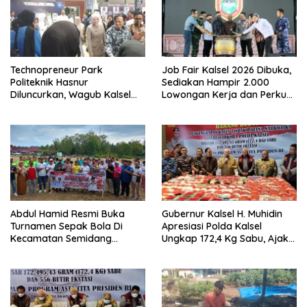
Technopreneur Park
Job Fair Kalsel 2026 Dibuka,
Politeknik Hasnur
Sediakan Hampir 2.000
Diluncurkan, Wagub Kalsel
Lowongan Kerja dan Perkuat
Ajak Mahasiswa Bangun
Sinergi Dunia Usaha
Usaha Berbasis Inovasi
Abdul Hamid Resmi Buka
Gubernur Kalsel H. Muhidin
Turnamen Sepak Bola Di
Apresiasi Polda Kalsel
Kecamatan Semidang
Ungkap 172,4 Kg Sabu, Ajak
Gumay Dalam Rangka
Masyarakat Aktif Perangi
Menyambut HUT RI Ke-81
Narkoba
Tahun 2026