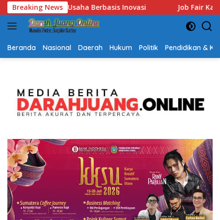
Langsung
ir Kalsel 2026 Dibuka, Sediakan Hampir 2.000 Lowongan Kerja d
Breaking News
ke
konten
Beranda
Nasional
Daerah
Hukum
Politik
Pendidikan & K