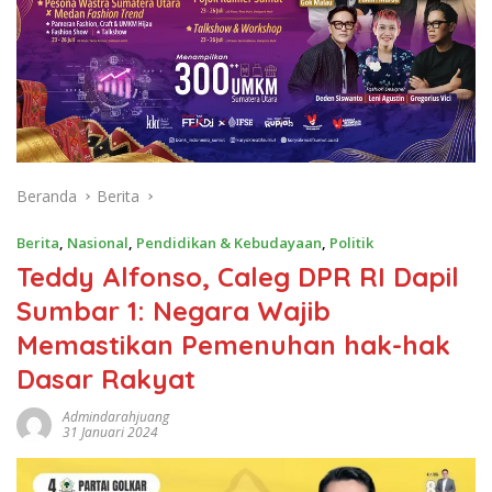
Beranda
Berita
Berita
,
Nasional
,
Pendidikan & Kebudayaan
,
Politik
Teddy Alfonso, Caleg DPR RI Dapil
Sumbar 1: Negara Wajib
Memastikan Pemenuhan hak-hak
Dasar Rakyat
Admindarahjuang
31 Januari 2024