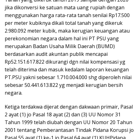
jika dikonversi ke satuan mata uang rupiah dengan
menggunakan harga rata-rata tanah senilai Rp17.500
per meter kubiknya dikali total tanah yang dikeruk
2.980.092 meter kubik, maka kerugian keuangan atau
perekonomian negara dalam hal ini PT PSU yang
merupakan Badan Usaha Milik Daerah (BUMD)
berdasarkan audit akuntan publik mencapai
Rp52.151.617.822 dikurangi dgn nilai kompensasi yg
telah diterima dan masuk kedalam laporan keuangan
PT.PSU yakni sebesar 1.710.004.000 shg diperoleh nilai
sebesar 50.441.613.822 yg menjadi kerugian bersih
negara.
Ketiga terdakwa dijerat dengan dakwaan primair, Pasal
2 ayat (1) jo Pasal 18 ayat (2) dan (3) UU Nomor 31
Tahun 1999 telah diubah dengan UU Nomor 20 Tahun
2001 tentang Pemberantasan Tindak Pidana Korupsi jo
Pasal 55 ayat (1) ke-1 jo Pasal 64 ayat (1) KUHPidana.