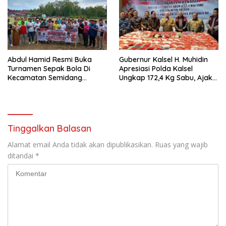
Abdul Hamid Resmi Buka
Gubernur Kalsel H. Muhidin
Turnamen Sepak Bola Di
Apresiasi Polda Kalsel
Kecamatan Semidang
Ungkap 172,4 Kg Sabu, Ajak
Gumay Dalam Rangka
Masyarakat Aktif Perangi
Menyambut HUT RI Ke-81
Narkoba
Tahun 2026
Tinggalkan Balasan
Alamat email Anda tidak akan dipublikasikan.
Ruas yang wajib
ditandai
*