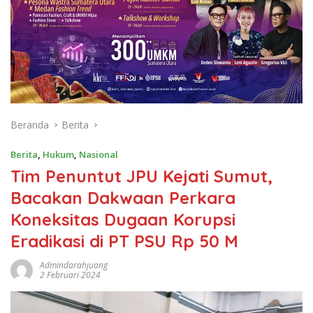
Beranda
Berita
Berita
,
Hukum
,
Nasional
Tim Penuntut JPU Kejati Sumut,
Bacakan Dakwaan Perkara
Koneksitas Dugaan Korupsi
Eradikasi di PT PSU Rp 50 M
Admindarahjuang
2 Februari 2024