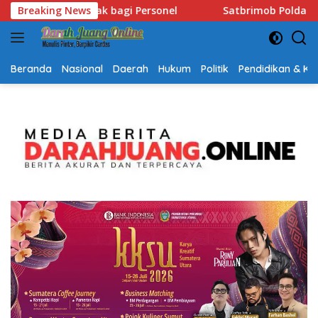
Langsung
tbrimob Polda Kalsel Hadir Bantu Warga Terdampak Kemarau, S
Breaking News
ke
konten
Beranda
Nasional
Daerah
Hukum
Politik
Pendidikan & K