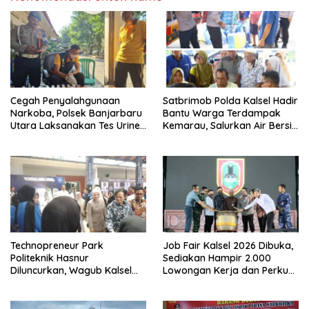
Cegah Penyalahgunaan
Satbrimob Polda Kalsel Hadir
Narkoba, Polsek Banjarbaru
Bantu Warga Terdampak
Utara Laksanakan Tes Urine
Kemarau, Salurkan Air Bersih
Mendadak bagi Personel
dan Layanan Kesehatan
Gratis
Technopreneur Park
Job Fair Kalsel 2026 Dibuka,
Politeknik Hasnur
Sediakan Hampir 2.000
Diluncurkan, Wagub Kalsel
Lowongan Kerja dan Perkuat
Ajak Mahasiswa Bangun
Sinergi Dunia Usaha
Usaha Berbasis Inovasi