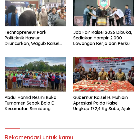
Technopreneur Park
Job Fair Kalsel 2026 Dibuka,
Politeknik Hasnur
Sediakan Hampir 2.000
Diluncurkan, Wagub Kalsel
Lowongan Kerja dan Perkuat
Ajak Mahasiswa Bangun
Sinergi Dunia Usaha
Usaha Berbasis Inovasi
Abdul Hamid Resmi Buka
Gubernur Kalsel H. Muhidin
Turnamen Sepak Bola Di
Apresiasi Polda Kalsel
Kecamatan Semidang
Ungkap 172,4 Kg Sabu, Ajak
Gumay Dalam Rangka
Masyarakat Aktif Perangi
Menyambut HUT RI Ke-81
Narkoba
Tahun 2026
Rekomendasi untuk kamu