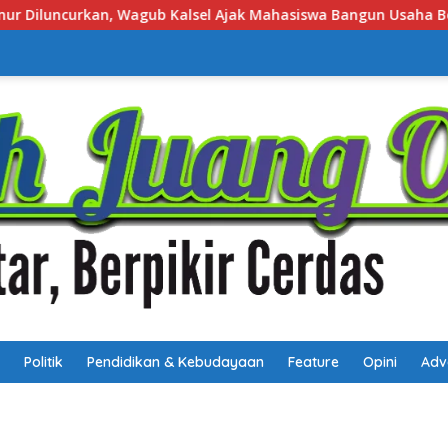
iswa Bangun Usaha Berbasis Inovasi
Job Fair Kalsel 20
Politik
Pendidikan & Kebudayaan
Feature
Opini
Adv