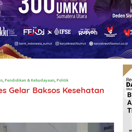
an
,
Pendidikan & Kebudayaan
,
Politik
es Gelar Baksos Kesehatan