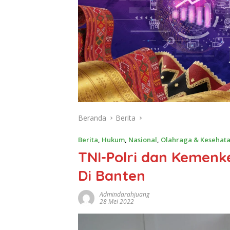
Beranda
Berita
Berita
,
Hukum
,
Nasional
,
Olahraga & Kesehat
TNI-Polri dan Kemenk
Di Banten
Admindarahjuang
28 Mei 2022