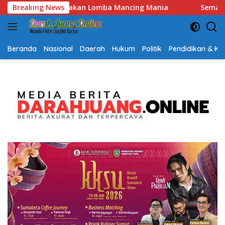
Langsung
nia
Breaking News
Semarak HUT RI dan Hari Jadi Kalsel, Gerak Jalan J
ke
konten
Beranda
Nasional
Daerah
Hukum
Politik
Pendidikan & K