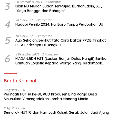
3
20 September 2021
3 Komentar
Islah NU Medan Sudah Terwujud, Burhanuddin, SE ,
“Saya Bangga dan Bahagia”
4
30 Juni 2022
2 Komentar
Hadapi Pemilu 2024, Hal Baru Tanpa Perubahan UU
5
10 Juni 2022
2 Komentar
Ayo Sekolah, Berikut Tata Cara Daftar PPDB Tingkat
SLTA Sederajat Di Bengkulu
6
8 Desember 2021
2 Komentar
MADA-LBDH HST (Laskar Banjar Dalas Hangit) Berikan
Bantuan Logistik Kepada Warga Yang Terdampak
Banjir Di HST
Berita Kriminal
9 Agustus 2026
Peringati HUT RI ke-81, KUD Produsen Bina Karya Desa
Sinunukan V mengadakan Lomba Mancing Mania
8 Agustus 2026
Semarak HUT RI dan Hari Jadi Kalsel, Gerak Jalan Jadi Ajang