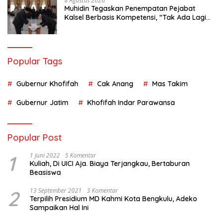
8 Agustus 2026
Muhidin Tegaskan Penempatan Pejabat
Kalsel Berbasis Kompetensi, “Tak Ada Lagi
Pejabat Titipan
Popular Tags
Gubernur Khofifah
Cak Anang
Mas Takim
Gubernur Jatim
Khofifah Indar Parawansa
Popular Post
1
1 Juni 2022
5 Komentar
Kuliah, Di UICI Aja. Biaya Terjangkau, Bertaburan
Beasiswa
2
13 September 2021
3 Komentar
Terpilih Presidium MD Kahmi Kota Bengkulu, Adeko
Sampaikan Hal Ini