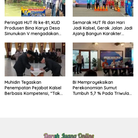
Peringati HUT RI ke-81, KUD
Semarak HUT RI dan Hari
Produsen Bina Karya Desa
Jadi Kalsel, Gerak Jalan Jadi
Sinunukan V mengadakan
Ajang Bangun Karakter
Lomba Mancing Mania
Generasi Muda
Muhidin Tegaskan
BI Memproyeksikan
Penempatan Pejabat Kalsel
Perekonomian Sumut
Berbasis Kompetensi, “Tak
Tumbuh 5,7 % Pada Triwulan
Ada Lagi Pejabat Titipan
II 2026