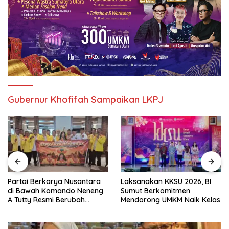
Gubernur Khofifah Sampaikan LKPJ
Partai Berkarya Nusantara
Laksanakan KKSU 2026, BI
di Bawah Komando Neneng
Sumut Berkomitmen
A Tutty Resmi Berubah
Mendorong UMKM Naik Kelas
Menjadi Partai Berkarya
Nasional