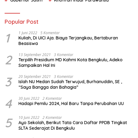
Gubernur Jatim
Khofifah Indar Parawansa
Popular Post
1
1 Juni 2022
5 Komentar
Kuliah, Di UICI Aja. Biaya Terjangkau, Bertaburan
Beasiswa
2
13 September 2021
3 Komentar
Terpilih Presidium MD Kahmi Kota Bengkulu, Adeko
Sampaikan Hal Ini
3
20 September 2021
3 Komentar
Islah NU Medan Sudah Terwujud, Burhanuddin, SE ,
“Saya Bangga dan Bahagia”
4
30 Juni 2022
2 Komentar
Hadapi Pemilu 2024, Hal Baru Tanpa Perubahan UU
5
10 Juni 2022
2 Komentar
Ayo Sekolah, Berikut Tata Cara Daftar PPDB Tingkat
SLTA Sederajat Di Bengkulu