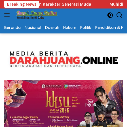
Langsung
Muda
Breaking News
Muhidin Tegaskan Penempatan Pejabat Kalsel Berb
ke
konten
Beranda
Nasional
Daerah
Hukum
Politik
Pendidikan & K