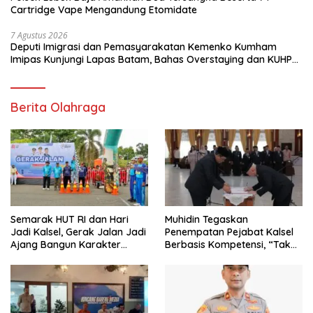
Cartridge Vape Mengandung Etomidate
7 Agustus 2026
Deputi Imigrasi dan Pemasyarakatan Kemenko Kumham
Imipas Kunjungi Lapas Batam, Bahas Overstaying dan KUHP
Baru
Berita Olahraga
Semarak HUT RI dan Hari
Muhidin Tegaskan
Jadi Kalsel, Gerak Jalan Jadi
Penempatan Pejabat Kalsel
Ajang Bangun Karakter
Berbasis Kompetensi, “Tak
Generasi Muda
Ada Lagi Pejabat Titipan