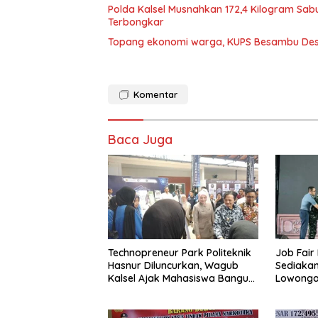
Polda Kalsel Musnahkan 172,4 Kilogram Sabu
Terbongkar
Topang ekonomi warga, KUPS Besambu Desa 
Komentar
Baca Juga
Technopreneur Park Politeknik
Job Fair
Hasnur Diluncurkan, Wagub
Sediakan
Kalsel Ajak Mahasiswa Bangun
Lowonga
Usaha Berbasis Inovasi
Sinergi 