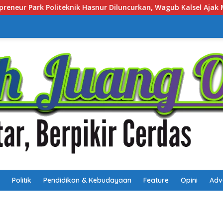
 Wagub Kalsel Ajak Mahasiswa Bangun Usaha Berbasis Inovasi
Politik
Pendidikan & Kebudayaan
Feature
Opini
Adv