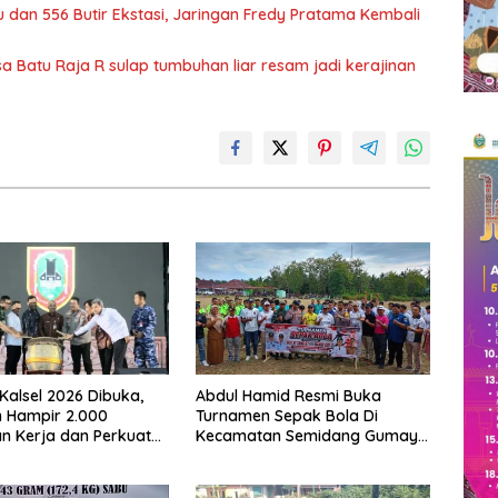
 dan 556 Butir Ekstasi, Jaringan Fredy Pratama Kembali
Batu Raja R sulap tumbuhan liar resam jadi kerajinan
 Kalsel 2026 Dibuka,
Abdul Hamid Resmi Buka
 Hampir 2.000
Turnamen Sepak Bola Di
n Kerja dan Perkuat
Kecamatan Semidang Gumay
Dunia Usaha
Dalam Rangka Menyambut
HUT RI Ke-81 Tahun 2026