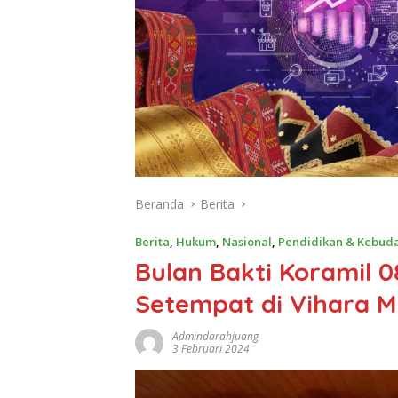
Beranda
Berita
Berita
,
Hukum
,
Nasional
,
Pendidikan & Kebud
Bulan Bakti Koramil 
Setempat di Vihara M
Admindarahjuang
3 Februari 2024