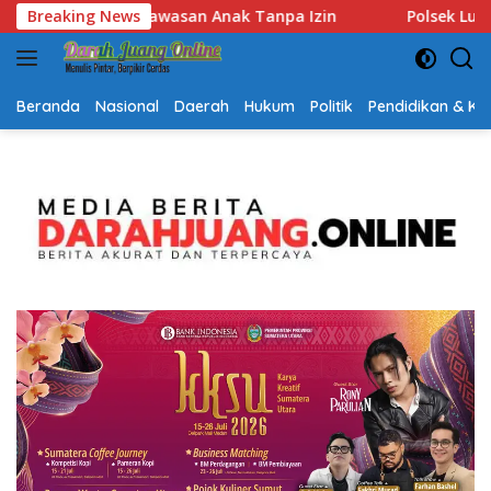
Langsung
Polsek Lubuk Baja Amankan Dua Tersangka Beserta 74 Car
Breaking News
ke
konten
Beranda
Nasional
Daerah
Hukum
Politik
Pendidikan & K