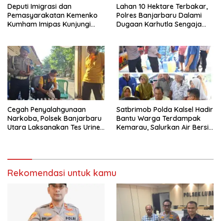
Deputi Imigrasi dan
Lahan 10 Hektare Terbakar,
Pemasyarakatan Kemenko
Polres Banjarbaru Dalami
Kumham Imipas Kunjungi
Dugaan Karhutla Sengaja
Lapas Batam, Bahas
Dibakar
Overstaying dan KUHP Baru
Cegah Penyalahgunaan
Satbrimob Polda Kalsel Hadir
Narkoba, Polsek Banjarbaru
Bantu Warga Terdampak
Utara Laksanakan Tes Urine
Kemarau, Salurkan Air Bersih
Mendadak bagi Personel
dan Layanan Kesehatan
Gratis
Rekomendasi untuk kamu