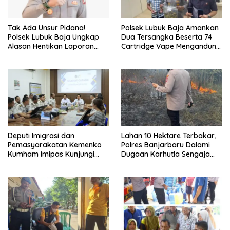
Tak Ada Unsur Pidana!
Polsek Lubuk Baja Amankan
Polsek Lubuk Baja Ungkap
Dua Tersangka Beserta 74
Alasan Hentikan Laporan
Cartridge Vape Mengandung
Pengawasan Anak Tanpa Izin
Etomidate
Deputi Imigrasi dan
Lahan 10 Hektare Terbakar,
Pemasyarakatan Kemenko
Polres Banjarbaru Dalami
Kumham Imipas Kunjungi
Dugaan Karhutla Sengaja
Lapas Batam, Bahas
Dibakar
Overstaying dan KUHP Baru