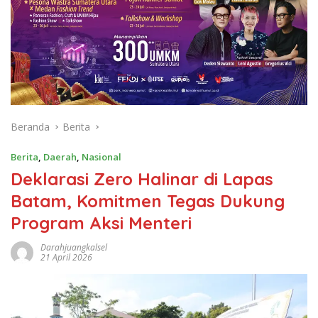
Beranda
Berita
Berita
,
Daerah
,
Nasional
Deklarasi Zero Halinar di Lapas
Batam, Komitmen Tegas Dukung
Program Aksi Menteri
Darahjuangkalsel
21 April 2026