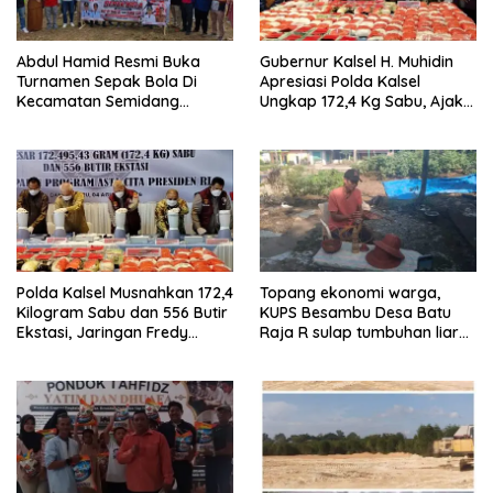
Abdul Hamid Resmi Buka
Gubernur Kalsel H. Muhidin
Turnamen Sepak Bola Di
Apresiasi Polda Kalsel
Kecamatan Semidang
Ungkap 172,4 Kg Sabu, Ajak
Gumay Dalam Rangka
Masyarakat Aktif Perangi
Menyambut HUT RI Ke-81
Narkoba
Tahun 2026
Polda Kalsel Musnahkan 172,4
Topang ekonomi warga,
Kilogram Sabu dan 556 Butir
KUPS Besambu Desa Batu
Ekstasi, Jaringan Fredy
Raja R sulap tumbuhan liar
Pratama Kembali
resam jadi kerajinan
Terbongkar