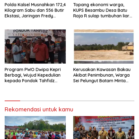
Polda Kalsel Musnahkan 172,4
Topang ekonomi warga,
Kilogram Sabu dan 556 Butir
KUPS Besambu Desa Batu
Ekstasi, Jaringan Fredy
Raja R sulap tumbuhan liar
Pratama Kembali
resam jadi kerajinan
Terbongkar
Program PWO Dwipa Kepri
Kerusakan Kawasan Bakau
Berbagi, Wujud Kepedulian
Akibat Penimbunan, Warga
kepada Pondok Tahfidz
Sei Pelungut Batam Minta
Yatim dan Dhuafa Al-Aqsho
APH Bertindak Tegas
Batam
Rekomendasi untuk kamu