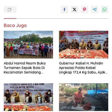
Baca Juga
Abdul Hamid Resmi Buka
Gubernur Kalsel H. Muhidin
Turnamen Sepak Bola Di
Apresiasi Polda Kalsel
Kecamatan Semidang
Ungkap 172,4 Kg Sabu, Ajak
Gumay Dalam Rangka
Masyarakat Aktif Perangi
Menyambut HUT RI Ke-81
Narkoba
Tahun 2026