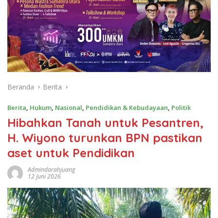
Beranda
Berita
Berita
,
Hukum
,
Nasional
,
Pendidikan & Kebudayaan
,
Politik
Hibahkan Tanah untuk Pesantren,
H. Wiyono turunkan BPN pastikan
aset untuk Pendidikan
Admindarahjuang
12 Juni 2026