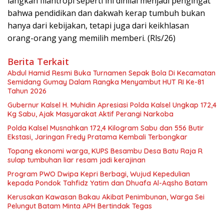
langkah filantropi seperti ini dinilai menjadi pengingat
bahwa pendidikan dan dakwah kerap tumbuh bukan
hanya dari kebijakan, tetapi juga dari keikhlasan
orang-orang yang memilih memberi. (Rls/26)
Berita Terkait
Abdul Hamid Resmi Buka Turnamen Sepak Bola Di Kecamatan
Semidang Gumay Dalam Rangka Menyambut HUT RI Ke-81
Tahun 2026
Gubernur Kalsel H. Muhidin Apresiasi Polda Kalsel Ungkap 172,4
Kg Sabu, Ajak Masyarakat Aktif Perangi Narkoba
Polda Kalsel Musnahkan 172,4 Kilogram Sabu dan 556 Butir
Ekstasi, Jaringan Fredy Pratama Kembali Terbongkar
Topang ekonomi warga, KUPS Besambu Desa Batu Raja R
sulap tumbuhan liar resam jadi kerajinan
Program PWO Dwipa Kepri Berbagi, Wujud Kepedulian
kepada Pondok Tahfidz Yatim dan Dhuafa Al-Aqsho Batam
Kerusakan Kawasan Bakau Akibat Penimbunan, Warga Sei
Pelungut Batam Minta APH Bertindak Tegas