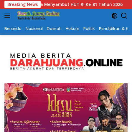
Langsung
-81 Tahun 2026
Breaking News
Gubernur Kalsel H. Muhidin Apresiasi P
ke
konten
Beranda
Nasional
Daerah
Hukum
Politik
Pendidikan & K