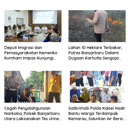
Pengawasan Anak Tanpa Izin
Etomidate
Deputi Imigrasi dan
Lahan 10 Hektare Terbakar,
Pemasyarakatan Kemenko
Polres Banjarbaru Dalami
Kumham Imipas Kunjungi
Dugaan Karhutla Sengaja
Lapas Batam, Bahas
Dibakar
Overstaying dan KUHP Baru
Cegah Penyalahgunaan
Satbrimob Polda Kalsel Hadir
Narkoba, Polsek Banjarbaru
Bantu Warga Terdampak
Utara Laksanakan Tes Urine
Kemarau, Salurkan Air Bersih
Mendadak bagi Personel
dan Layanan Kesehatan
Gratis