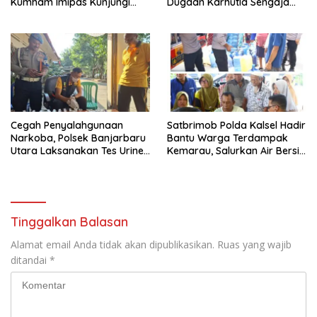
Kumham Imipas Kunjungi
Dugaan Karhutla Sengaja
Lapas Batam, Bahas
Dibakar
Overstaying dan KUHP Baru
Cegah Penyalahgunaan
Satbrimob Polda Kalsel Hadir
Narkoba, Polsek Banjarbaru
Bantu Warga Terdampak
Utara Laksanakan Tes Urine
Kemarau, Salurkan Air Bersih
Mendadak bagi Personel
dan Layanan Kesehatan
Gratis
Tinggalkan Balasan
Alamat email Anda tidak akan dipublikasikan.
Ruas yang wajib
ditandai
*