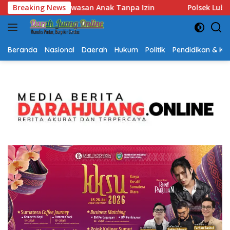
Langsung
Polsek Lubuk Baja Amankan Dua Tersangka Beserta 74 Cartri
Breaking News
ke
konten
Beranda
Nasional
Daerah
Hukum
Politik
Pendidikan & K