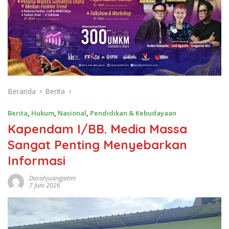
Beranda
Berita
Berita
,
Hukum
,
Nasional
,
Pendidikan & Kebudayaan
Kapendam I/BB. Media Massa
Sangat Penting Menyebarkan
Informasi
Darahjuangjatim
7 Juni 2026