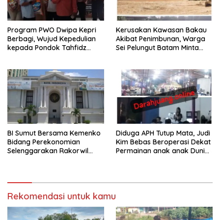
Program PWO Dwipa Kepri
Kerusakan Kawasan Bakau
Berbagi, Wujud Kepedulian
Akibat Penimbunan, Warga
kepada Pondok Tahfidz
Sei Pelungut Batam Minta
Yatim dan Dhuafa Al-Aqsho
APH Bertindak Tegas
Batam
BI Sumut Bersama Kemenko
Diduga APH Tutup Mata, Judi
Bidang Perekonomian
Kim Bebas Beroperasi Dekat
Selenggarakan Rakorwil
Permainan anak anak Dunia
TP2DD Sumatera
Games WTB Golden Prawn
Batam
Rekomendasi untuk kamu