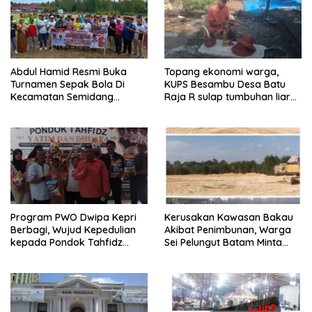
Abdul Hamid Resmi Buka
Topang ekonomi warga,
Turnamen Sepak Bola Di
KUPS Besambu Desa Batu
Kecamatan Semidang
Raja R sulap tumbuhan liar
Gumay Dalam Rangka
resam jadi kerajinan
Menyambut HUT RI Ke-81
Tahun 2026
Program PWO Dwipa Kepri
Kerusakan Kawasan Bakau
Berbagi, Wujud Kepedulian
Akibat Penimbunan, Warga
kepada Pondok Tahfidz
Sei Pelungut Batam Minta
Yatim dan Dhuafa Al-Aqsho
APH Bertindak Tegas
Batam