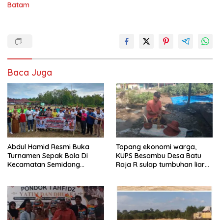
Batam
Baca Juga
Abdul Hamid Resmi Buka
Topang ekonomi warga,
Turnamen Sepak Bola Di
KUPS Besambu Desa Batu
Kecamatan Semidang
Raja R sulap tumbuhan liar
Gumay Dalam Rangka
resam jadi kerajinan
Menyambut HUT RI Ke-81
Tahun 2026