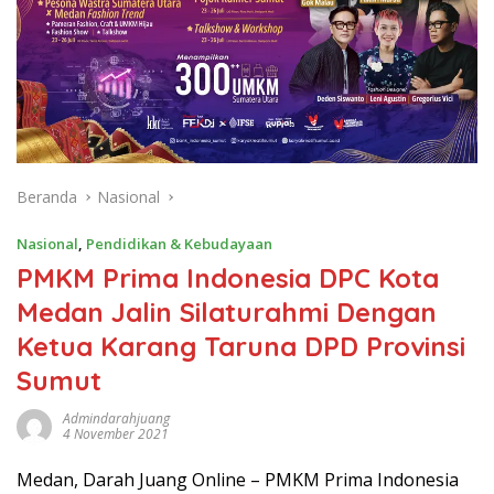
Beranda
Nasional
Nasional
,
Pendidikan & Kebudayaan
PMKM Prima Indonesia DPC Kota
Medan Jalin Silaturahmi Dengan
Ketua Karang Taruna DPD Provinsi
Sumut
Admindarahjuang
4 November 2021
Medan, Darah Juang Online – PMKM Prima Indonesia