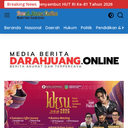
Langsung
6
Breaking News
Gubernur Kalsel H. Muhidin Apresiasi Polda Kalsel U
ke
konten
Beranda
Nasional
Daerah
Hukum
Politik
Pendidikan & K