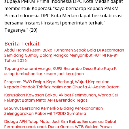
supaya PMKM Prima Indonesia DPC Kota Medan dapat
membentuk Koperasi. “saya berharap kepada PMKM
Prima Indonesia DPC Kota Medan dapat berkolaborasi
bersama Instansi-Instansi pemerintah terkait.”
Tegasnya.” (20)
Berita Terkait
Abdul Hamid Resmi Buka Turnamen Sepak Bola Di Kecamatan
Semidang Gumay Dalam Rangka Menyambut HUT RI Ke-81
Tahun 2026
Topang ekonomi warga, KUPS Besambu Desa Batu Raja R
sulap tumbuhan liar resam jadi kerajinan
Program PWO Dwipa Kepri Berbagi, Wujud Kepedulian
kepada Pondok Tahfidz Yatim dan Dhuafa Al-Aqsho Batam
Kerusakan Kawasan Bakau Akibat Penimbunan, Warga Sei
Pelungut Batam Minta APH Bertindak Tegas
BI Sumut Bersama Kemenko Bidang Perekonomian
Selenggarakan Rakorwil TP2DD Sumatera
Diduga APH Tutup Mata, Judi Kim Bebas Beroperasi Dekat
Permainan anak anak Dunia Games WTB Golden Prawn