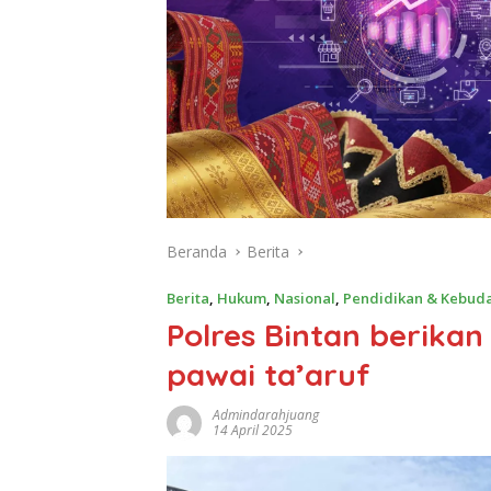
Beranda
Berita
Berita
,
Hukum
,
Nasional
,
Pendidikan & Kebud
Polres Bintan berika
pawai ta’aruf
Admindarahjuang
14 April 2025