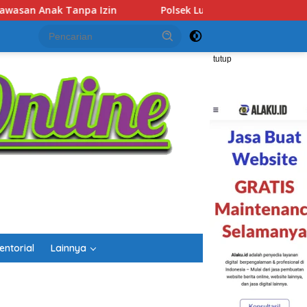
k Lubuk Baja Amankan Dua Tersangka Beserta 74 Cartridge Va
tutup
entorial
Lainnya