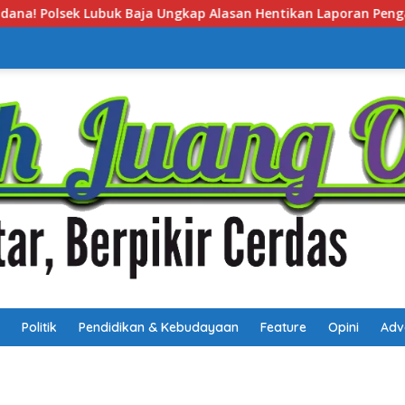
n Hentikan Laporan Pengawasan Anak Tanpa Izin
Polse
Politik
Pendidikan & Kebudayaan
Feature
Opini
Adv