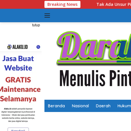
Langsung
Tak Ada Unsur Pidana! Polsek Lubuk Baja Ungkap Alasa
Breaking News
ke
konten
tutup
Beranda
Nasional
Daerah
Hukum