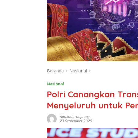
Beranda
Nasional
Nasional
Polri Canangkan Tran
Menyeluruh untuk Pe
Admindarahjuang
23 September 2025