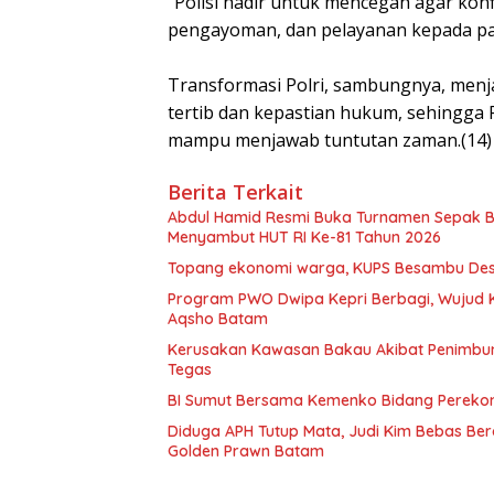
“Polisi hadir untuk mencegah agar konf
pengayoman, dan pelayanan kepada par
Transformasi Polri, sambungnya, menj
tertib dan kepastian hukum, sehingga 
mampu menjawab tuntutan zaman.(14)
Berita Terkait
Abdul Hamid Resmi Buka Turnamen Sepak 
Menyambut HUT RI Ke-81 Tahun 2026
Topang ekonomi warga, KUPS Besambu Desa 
Program PWO Dwipa Kepri Berbagi, Wujud K
Aqsho Batam
Kerusakan Kawasan Bakau Akibat Penimbuna
Tegas
BI Sumut Bersama Kemenko Bidang Pereko
Diduga APH Tutup Mata, Judi Kim Bebas B
Golden Prawn Batam