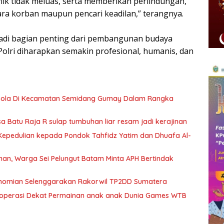
lik tidak meluas, serta memberikan perlindungan,
a korban maupun pencari keadilan,” terangnya.
adi bagian penting dari pembangunan budaya
Polri diharapkan semakin profesional, humanis, dan
Bola Di Kecamatan Semidang Gumay Dalam Rangka
Batu Raja R sulap tumbuhan liar resam jadi kerajinan
epedulian kepada Pondok Tahfidz Yatim dan Dhuafa Al-
n, Warga Sei Pelungut Batam Minta APH Bertindak
nomian Selenggarakan Rakorwil TP2DD Sumatera
eroperasi Dekat Permainan anak anak Dunia Games WTB