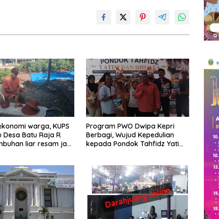
ekonomi warga, KUPS
Program PWO Dwipa Kepri
 Desa Batu Raja R
Berbagi, Wujud Kepedulian
mbuhan liar resam jadi
kepada Pondok Tahfidz Yatim
n
dan Dhuafa Al-Aqsho Batam