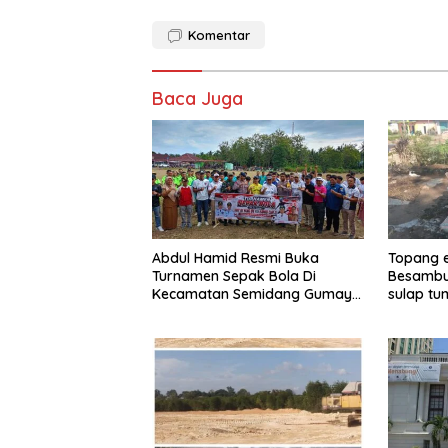
Komentar
Baca Juga
Abdul Hamid Resmi Buka
Topang 
Turnamen Sepak Bola Di
Besambu
Kecamatan Semidang Gumay
sulap tu
Dalam Rangka Menyambut
kerajina
HUT RI Ke-81 Tahun 2026