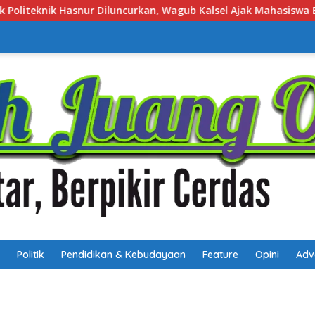
el Ajak Mahasiswa Bangun Usaha Berbasis Inovasi
Job 
Politik
Pendidikan & Kebudayaan
Feature
Opini
Adv