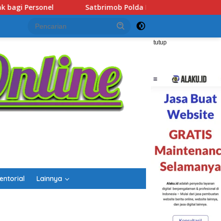
alsel Hadir Bantu Warga Terdampak Kemarau, Salurkan Air Bers
tutup
entorial
Lainnya