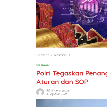
Beranda
Nasional
Nasional
Polri Tegaskan Penan
Aturan dan SOP
Admindarahjuang
31 Agustus 2025