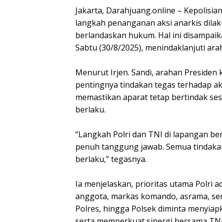
Jakarta, Darahjuang.online – Kepolisi
langkah penanganan aksi anarkis dilak
berlandaskan hukum. Hal ini disampaika
Sabtu (30/8/2025), menindaklanjuti arah
Menurut Irjen. Sandi, arahan Preside
pentingnya tindakan tegas terhadap aks
memastikan aparat tetap bertindak s
berlaku.
“Langkah Polri dan TNI di lapangan ber
penuh tanggung jawab. Semua tindak
berlaku,” tegasnya.
Ia menjelaskan, prioritas utama Polri 
anggota, markas komando, asrama, serta 
Polres, hingga Polsek diminta menyiap
serta memperkuat sinergi bersama TNI