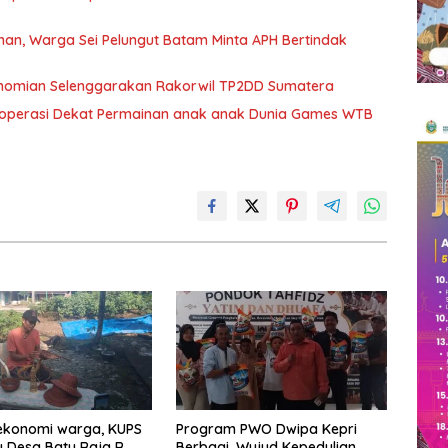
n, Warga Sei Pelungut Batam Minta APH Bertindak
nomian Selenggarakan Rakorwil TP2DD Sumatera
eroperasi Dekat Permainan anak anak Dunia Games WTB
ekonomi warga, KUPS
Program PWO Dwipa Kepri
 Desa Batu Raja R
Berbagi, Wujud Kepedulian