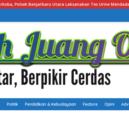
 Tes Urine Mendadak bagi Personel
Satbrimob Polda K
Politik
Pendidikan & Kebudayaan
Feature
Opini
Adv