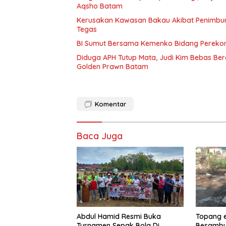
Aqsho Batam
Kerusakan Kawasan Bakau Akibat Penimbuna
Tegas
BI Sumut Bersama Kemenko Bidang Pereko
Diduga APH Tutup Mata, Judi Kim Bebas B
Golden Prawn Batam
Komentar
Baca Juga
Abdul Hamid Resmi Buka
Topang 
Turnamen Sepak Bola Di
Besambu