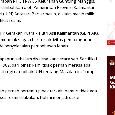
ndarapan RT 34 RW 05 Kelurahan Guntung Manggis,
i dihibahkan oleh Pemerintah Provinsi Kalimantan
i (UIN) Antasari Banjarmasin, diklaim masih milik
ikat resmi.
PP Gerakan Putra – Putri Asli Kalimantan (GEPPAK),
 menolak segala bentuk aktivitas pembangunan
 ada penyelesaian pembebasan lahan.
papun sebelum diselesaikan secara sah. Sertifikat
 1982, dari pihak kami tidak pernah merasa ada
rugi dari pihak UIN tentang Masalah ini,” ucap
ah pernah bertemu pihak terkait, namun tidak ada
 resmi dilakukan. Hal ini menjadi dasar