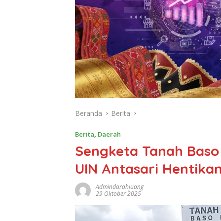
Beranda
Berita
Berita
,
Daerah
Sengketa Tanah Baso 
UIN Antasari Hentika
Admindarahjuang
29 Oktober 2025