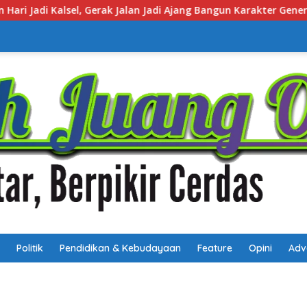
 Ajang Bangun Karakter Generasi Muda
Muhidin Tegaskan
Politik
Pendidikan & Kebudayaan
Feature
Opini
Adv