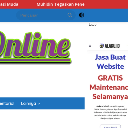
 Penempatan Pejabat Kalsel Berbasis Kompetensi, “Tak Ada Lag
tutup
entorial
Lainnya