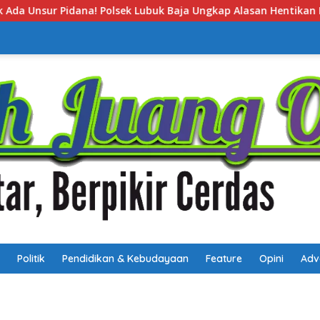
ja Ungkap Alasan Hentikan Laporan Pengawasan Anak Tanpa Izi
Politik
Pendidikan & Kebudayaan
Feature
Opini
Adv