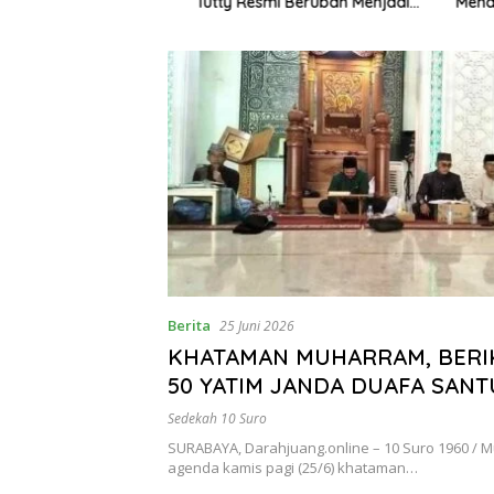
Semidang Gumay
Tutty Resmi Berubah Menjadi
Mendoro
ka Menyambut
Partai Berkarya Nasional
1 Tahun 2026
Berita
25 Juni 2026
KHATAMAN MUHARRAM, BERI
50 YATIM JANDA DUAFA SANT
SURO
Sedekah 10 Suro
SURABAYA, Darahjuang.online – 10 Suro 1960 / 
agenda kamis pagi (25/6) khataman…