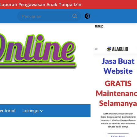
n
Polsek Lubuk Baja Amankan Dua Tersangka Beserta 
tutup
entorial
Lainnya