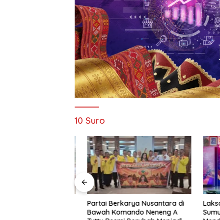
10 Suro
 Resmi Buka
Partai Berkarya Nusantara di
Laksanak
pak Bola Di
Bawah Komando Neneng A
Sumut B