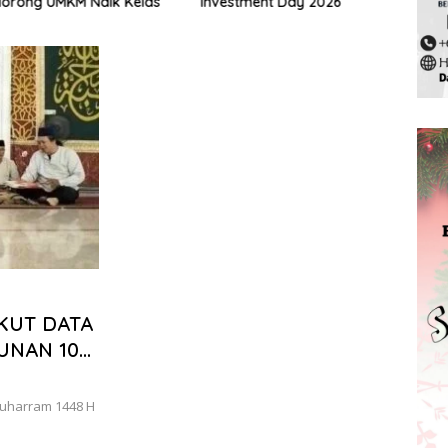
ng UMKM Naik Kelas
Investment Day 2026
Pela
2025
KUT DATA
UNAN 10
Muharram 1448 H