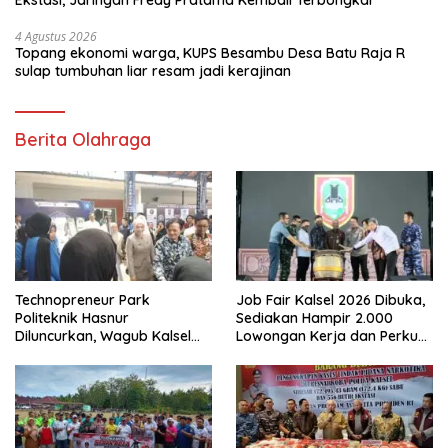
Ekstasi, Jaringan Fredy Pratama Kembali Terbongkar
4 Agustus 2026
Topang ekonomi warga, KUPS Besambu Desa Batu Raja R
sulap tumbuhan liar resam jadi kerajinan
Berita Olahraga
Technopreneur Park
Job Fair Kalsel 2026 Dibuka,
Politeknik Hasnur
Sediakan Hampir 2.000
Diluncurkan, Wagub Kalsel
Lowongan Kerja dan Perkuat
Ajak Mahasiswa Bangun
Sinergi Dunia Usaha
Usaha Berbasis Inovasi