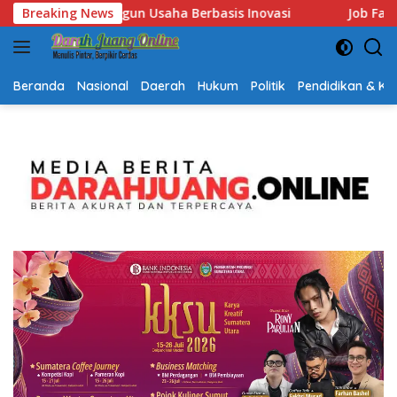
Langsung
Job Fair Kalsel 2026 Dibuka, Sediakan Hampir 2.000 Lowonga
Breaking News
ke
konten
Beranda
Nasional
Daerah
Hukum
Politik
Pendidikan & K