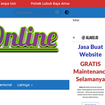
mankan Dua Tersangka Beserta 74 Cartridge Vape Mengandung
tutup
entorial
Lainnya