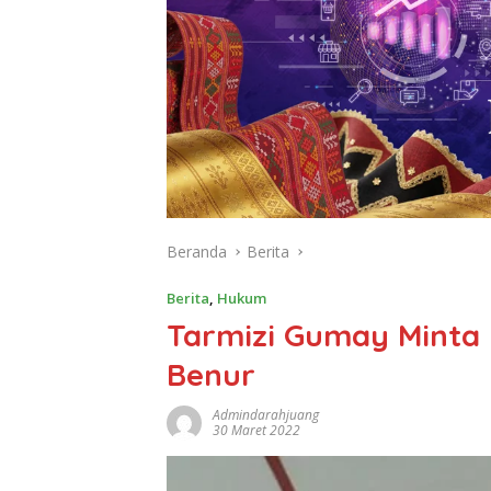
Beranda
Berita
Berita
,
Hukum
Tarmizi Gumay Minta 
Benur
Admindarahjuang
30 Maret 2022