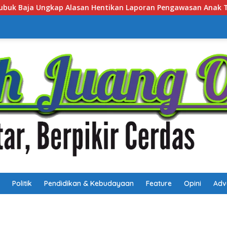
oran Pengawasan Anak Tanpa Izin
Polsek Lubuk Baja A
Politik
Pendidikan & Kebudayaan
Feature
Opini
Adv