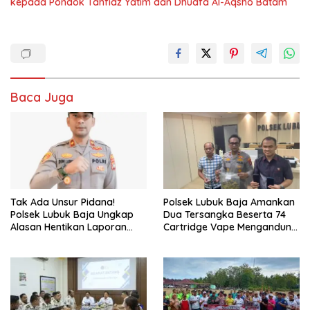
kepada Pondok Tahfidz Yatim dan Dhuafa Al-Aqsho Batam
Baca Juga
Tak Ada Unsur Pidana!
Polsek Lubuk Baja Amankan
Polsek Lubuk Baja Ungkap
Dua Tersangka Beserta 74
Alasan Hentikan Laporan
Cartridge Vape Mengandung
Pengawasan Anak Tanpa Izin
Etomidate