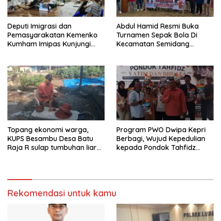
Deputi Imigrasi dan
Abdul Hamid Resmi Buka
Pemasyarakatan Kemenko
Turnamen Sepak Bola Di
Kumham Imipas Kunjungi
Kecamatan Semidang
Lapas Batam, Bahas
Gumay Dalam Rangka
Overstaying dan KUHP Baru
Menyambut HUT RI Ke-81
Tahun 2026
Topang ekonomi warga,
Program PWO Dwipa Kepri
KUPS Besambu Desa Batu
Berbagi, Wujud Kepedulian
Raja R sulap tumbuhan liar
kepada Pondok Tahfidz
resam jadi kerajinan
Yatim dan Dhuafa Al-Aqsho
Batam
Rekomendasi untuk kamu