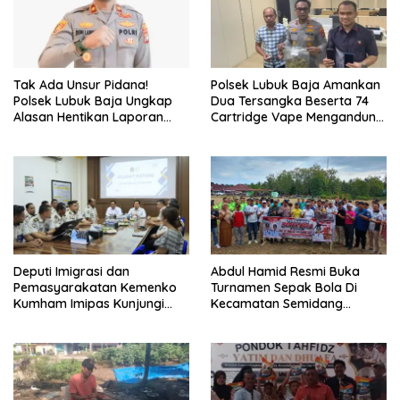
Tak Ada Unsur Pidana!
Polsek Lubuk Baja Amankan
Polsek Lubuk Baja Ungkap
Dua Tersangka Beserta 74
Alasan Hentikan Laporan
Cartridge Vape Mengandung
Pengawasan Anak Tanpa Izin
Etomidate
Deputi Imigrasi dan
Abdul Hamid Resmi Buka
Pemasyarakatan Kemenko
Turnamen Sepak Bola Di
Kumham Imipas Kunjungi
Kecamatan Semidang
Lapas Batam, Bahas
Gumay Dalam Rangka
Overstaying dan KUHP Baru
Menyambut HUT RI Ke-81
Tahun 2026