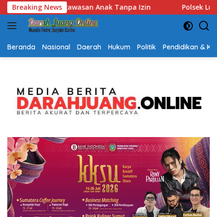
Langsung
Polsek Lubuk Baja Amankan Dua Tersangka Beserta 74 Cart
Breaking News
ke
konten
Beranda
Nasional
Daerah
Hukum
Politik
Pendidikan & K