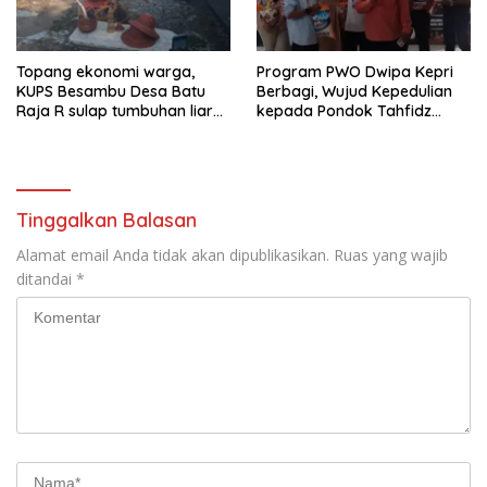
Topang ekonomi warga,
Program PWO Dwipa Kepri
KUPS Besambu Desa Batu
Berbagi, Wujud Kepedulian
Raja R sulap tumbuhan liar
kepada Pondok Tahfidz
resam jadi kerajinan
Yatim dan Dhuafa Al-Aqsho
Batam
Tinggalkan Balasan
Alamat email Anda tidak akan dipublikasikan.
Ruas yang wajib
ditandai
*