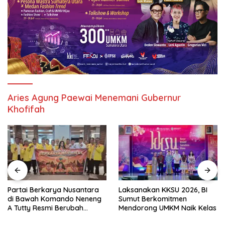
Aries Agung Paewai Menemani Gubernur
Khofifah
Partai Berkarya Nusantara
Laksanakan KKSU 2026, BI
di Bawah Komando Neneng
Sumut Berkomitmen
A Tutty Resmi Berubah
Mendorong UMKM Naik Kelas
Menjadi Partai Berkarya