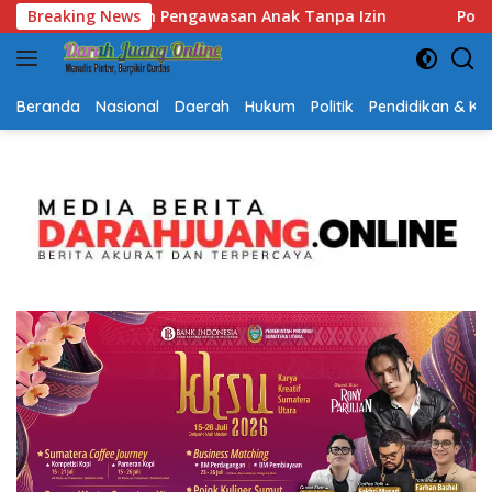
Langsung
zin
Breaking News
Polsek Lubuk Baja Amankan Dua Tersangka Besert
ke
konten
Beranda
Nasional
Daerah
Hukum
Politik
Pendidikan & K