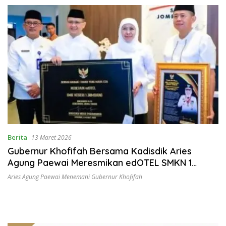
Nasional
Berita
13 Maret 2026
Gubernur Khofifah Bersama Kadisdik Aries
Agung Paewai Meresmikan edOTEL SMKN 1
Jombang
Aries Agung Paewai Menemani Gubernur Khofifah