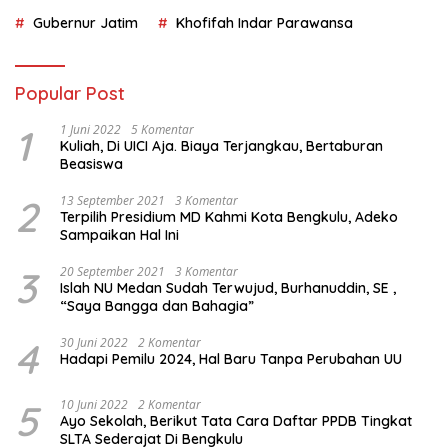
Gubernur Jatim
Khofifah Indar Parawansa
Popular Post
1
1 Juni 2022
5 Komentar
Kuliah, Di UICI Aja. Biaya Terjangkau, Bertaburan
Beasiswa
2
13 September 2021
3 Komentar
Terpilih Presidium MD Kahmi Kota Bengkulu, Adeko
Sampaikan Hal Ini
3
20 September 2021
3 Komentar
Islah NU Medan Sudah Terwujud, Burhanuddin, SE ,
“Saya Bangga dan Bahagia”
4
30 Juni 2022
2 Komentar
Hadapi Pemilu 2024, Hal Baru Tanpa Perubahan UU
5
10 Juni 2022
2 Komentar
Ayo Sekolah, Berikut Tata Cara Daftar PPDB Tingkat
SLTA Sederajat Di Bengkulu