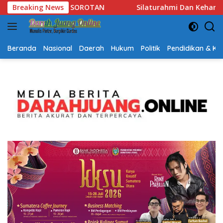
Langsung
turahmi Dan Keharmonisan Antar Umat Beragama, Gubernur Kalse
Breaking News
ke
konten
Beranda
Nasional
Daerah
Hukum
Politik
Pendidikan & K