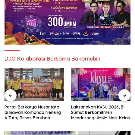
DJO Kolaborasi Bersama Bakomubin
Partai Berkarya Nusantara
Laksanakan KKSU 2026, BI
di Bawah Komando Neneng
Sumut Berkomitmen
A Tutty Resmi Berubah
Mendorong UMKM Naik Kelas
Menjadi Partai Berkarya
Nasional