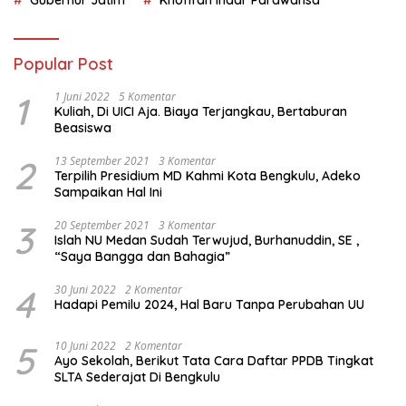
Gubernur Jatim
Khofifah Indar Parawansa
Popular Post
1
1 Juni 2022
5 Komentar
Kuliah, Di UICI Aja. Biaya Terjangkau, Bertaburan
Beasiswa
2
13 September 2021
3 Komentar
Terpilih Presidium MD Kahmi Kota Bengkulu, Adeko
Sampaikan Hal Ini
3
20 September 2021
3 Komentar
Islah NU Medan Sudah Terwujud, Burhanuddin, SE ,
“Saya Bangga dan Bahagia”
4
30 Juni 2022
2 Komentar
Hadapi Pemilu 2024, Hal Baru Tanpa Perubahan UU
5
10 Juni 2022
2 Komentar
Ayo Sekolah, Berikut Tata Cara Daftar PPDB Tingkat
SLTA Sederajat Di Bengkulu