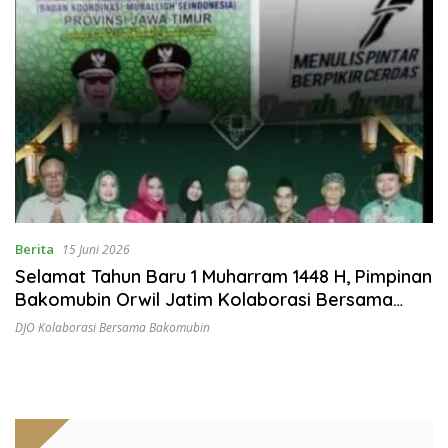
Berita
15 Juni 2026
Selamat Tahun Baru 1 Muharram 1448 H, Pimpinan
Bakomubin Orwil Jatim Kolaborasi Bersama
Darah Juang Online
DJO Kolaborasi Bersama Bakomubin