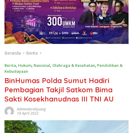
Beranda
Berita
Berita
,
Hukum
,
Nasional
,
Olahraga & Kesehatan
,
Pendidikan &
Kebudayaan
BinHumas Polda Sumut Hadiri
Pembagian Takjil Satkom Bima
Sakti Kosekhanudnas III TNI AU
Admindarahjuang
18 April 2022