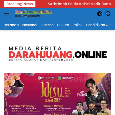
Langsung
ir Bantu Warga Terdampak Kemarau, Salurkan Air Bersih dan L
Breaking News
ke
konten
Beranda
Nasional
Daerah
Hukum
Politik
Pendidikan & K