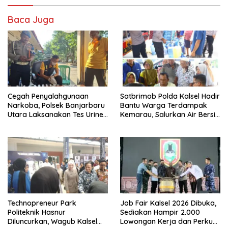
Baca Juga
Cegah Penyalahgunaan
Satbrimob Polda Kalsel Hadir
Narkoba, Polsek Banjarbaru
Bantu Warga Terdampak
Utara Laksanakan Tes Urine
Kemarau, Salurkan Air Bersih
Mendadak bagi Personel
dan Layanan Kesehatan
Gratis
Job Fair Kalsel 2026 Dibuka,
Technopreneur Park
Sediakan Hampir 2.000
Politeknik Hasnur
Lowongan Kerja dan Perkuat
Diluncurkan, Wagub Kalsel