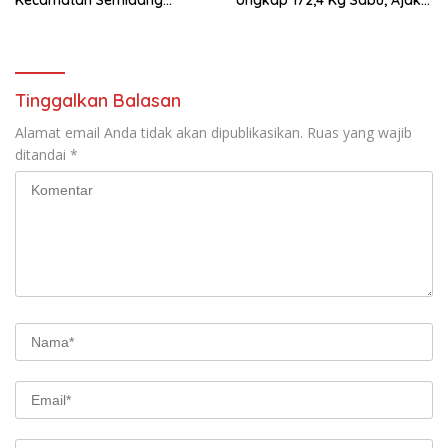
Kecamatan Semidang
Ungkap 172,4 Kg Sabu, Ajak
Gumay Dalam Rangka
Masyarakat Aktif Perangi
Menyambut HUT RI Ke-81
Narkoba
Tahun 2026
Tinggalkan Balasan
Alamat email Anda tidak akan dipublikasikan.
Ruas yang wajib
ditandai
*