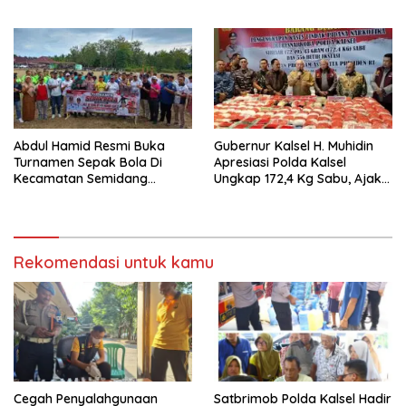
Sinergi Dunia Usaha
Ajak Mahasiswa Bangun
Usaha Berbasis Inovasi
Abdul Hamid Resmi Buka
Gubernur Kalsel H. Muhidin
Turnamen Sepak Bola Di
Apresiasi Polda Kalsel
Kecamatan Semidang
Ungkap 172,4 Kg Sabu, Ajak
Gumay Dalam Rangka
Masyarakat Aktif Perangi
Menyambut HUT RI Ke-81
Narkoba
Tahun 2026
Rekomendasi untuk kamu
Cegah Penyalahgunaan
Satbrimob Polda Kalsel Hadir