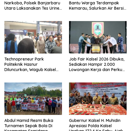
Narkoba, Polsek Banjarbaru
Bantu Warga Terdampak
Utara Laksanakan Tes Urine
Kemarau, Salurkan Air Bersih
Mendadak bagi Personel
dan Layanan Kesehatan
Gratis
Technopreneur Park
Job Fair Kalsel 2026 Dibuka,
Politeknik Hasnur
Sediakan Hampir 2.000
Diluncurkan, Wagub Kalsel
Lowongan Kerja dan Perkuat
Ajak Mahasiswa Bangun
Sinergi Dunia Usaha
Usaha Berbasis Inovasi
Abdul Hamid Resmi Buka
Gubernur Kalsel H. Muhidin
Turnamen Sepak Bola Di
Apresiasi Polda Kalsel