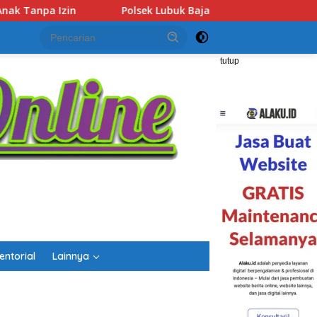
Baja Amankan Dua Tersangka Beserta 74 Cartridge Vape Meng
tutup
entorial
Lainnya