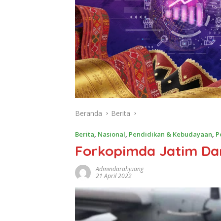
Beranda
Berita
Berita
,
Nasional
,
Pendidikan & Kebudayaan
,
P
Forkopimda Jatim Dam
Admindarahjuang
21 April 2022