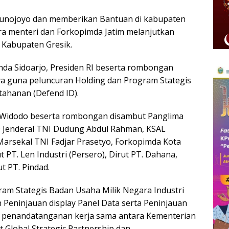
unojoyo dan memberikan Bantuan di kabupaten
a menteri dan Forkopimda Jatim melanjutkan
 Kabupaten Gresik.
anda Sidoarjo, Presiden RI beserta rombongan
ya guna peluncuran Holding dan Program Stategis
tahanan (Defend ID).
ko Widodo beserta rombongan disambut Panglima
D Jenderal TNI Dudung Abdul Rahman, KSAL
rsekal TNI Fadjar Prasetyo, Forkopimda Kota
t PT. Len Industri (Persero), Dirut PT. Dahana,
t PT. Pindad.
am Stategis Badan Usaha Milik Negara Industri
 Peninjauan display Panel Data serta Peninjauan
n penandatanganan kerja sama antara Kementerian
Global Strategic Partnership dan