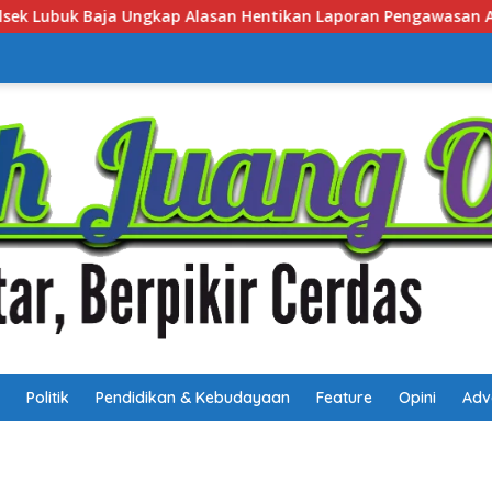
an Laporan Pengawasan Anak Tanpa Izin
Polsek Lubuk 
Politik
Pendidikan & Kebudayaan
Feature
Opini
Adv