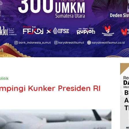
olitik
pingi Kunker Presiden RI