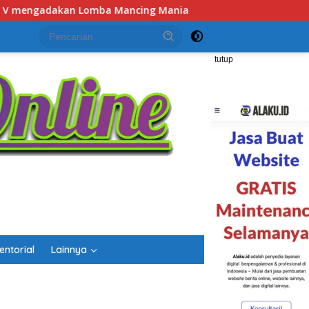
ania
Semarak HUT RI dan Hari Jadi Kalsel, Gerak Jalan 
tutup
entorial
Lainnya