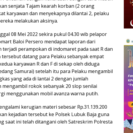
n senjata Tajam kearah korban (2 orang
t karyawan dan menyekapnya dilantai 2, pelaku
ereka melakukan aksinya.
ggal 08 Mei 2022 sekira pukul 04.30 wib pelapor
omart Baloi Persero mendapat laporan dari
h terjadi perampokan di indomaret pada saat R dan
n tersebut datang para Pelaku sebanyak empat
edua karyawan R dan F di sekap oleh diduga
dang Samurai) setelah itu para Pelaku mengambil
gkas yang ada di lantai 2 dengan jumlah
n mengambil rokok sebanyak 20 slop senilai
pergi menggunakan mobil avanza warna putih.
mengalami kerugian materi sebesar Rp.31.139.200
an kejadian tersebut ke Polsek Lubuk Baja guna
 saat ini telah ditangani oleh Satreskrim Polresta