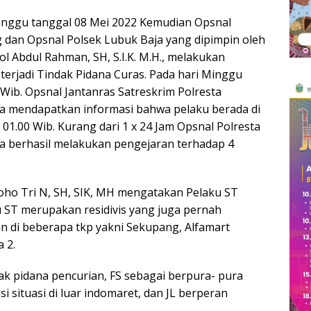
inggu tanggal 08 Mei 2022 Kemudian Opsnal
g dan Opsnal Polsek Lubuk Baja yang dipimpin oleh
l Abdul Rahman, SH, S.I.K. M.H., melakukan
terjadi Tindak Pidana Curas. Pada hari Minggu
 Wib. Opsnal Jantanras Satreskrim Polresta
a mendapatkan informasi bahwa pelaku berada di
l 01.00 Wib. Kurang dari 1 x 24 Jam Opsnal Polresta
a berhasil melakukan pengejaran terhadap 4
ho Tri N, SH, SIK, MH mengatakan Pelaku ST
 ST merupakan residivis yang juga pernah
 di beberapa tkp yakni Sekupang, Alfamart
 2.
ak pidana pencurian, FS sebagai berpura- pura
 situasi di luar indomaret, dan JL berperan