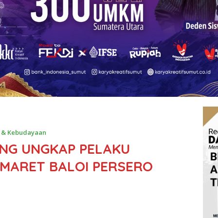
 & Kebudayaan
NG UNGKAP PELAKU
OMARET BALOI PERSERO