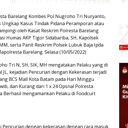
sta Barelang Kombes Pol Nugroho Tri Nuryanto,
rs Ungkap Kasus Tindak Pidana Peramporan atau
ampingi oleh Kasat Reskrim Polresta Barelang
Kasi Humas AKP Tigor Sidabariba, SH, Kapolsek
MM, serta Panit Reskrim Polsek Lubuk Baja Ipda
apolresta Barelang. Selasa (10/05/2022)
ho Tri N, SH, SIK, MH mengatakan Pelaku yang di
ial JL, kejadian Pencurian dengan Kekerasan terjadi
brang BCS Mall Kota Batam pada Hari Minggu
wib, dan Kurang dari 1 x 24 Opsnal Polresta
a Berhasil mengamankan Pelaku di Foodcurt
si Pencurian dengan kekerasan dengan cara masuk