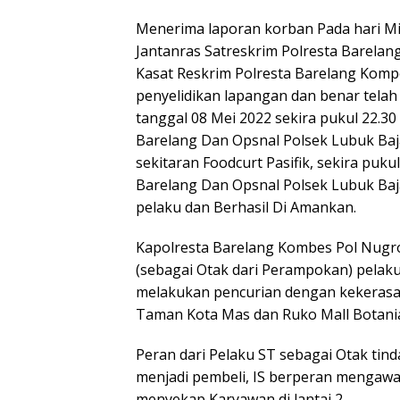
Menerima laporan korban Pada hari M
Jantanras Satreskrim Polresta Barelan
Kasat Reskrim Polresta Barelang Kompo
penyelidikan lapangan dan benar telah 
tanggal 08 Mei 2022 sekira pukul 22.30
Barelang Dan Opsnal Polsek Lubuk Baj
sekitaran Foodcurt Pasifik, sekira puku
Barelang Dan Opsnal Polsek Lubuk Baj
pelaku dan Berhasil Di Amankan.
Kapolresta Barelang Kombes Pol Nugro
(sebagai Otak dari Perampokan) pelaku
melakukan pencurian dengan kekerasan
Taman Kota Mas dan Ruko Mall Botania
Peran dari Pelaku ST sebagai Otak tind
menjadi pembeli, IS berperan mengawasi
menyekap Karyawan di lantai 2.