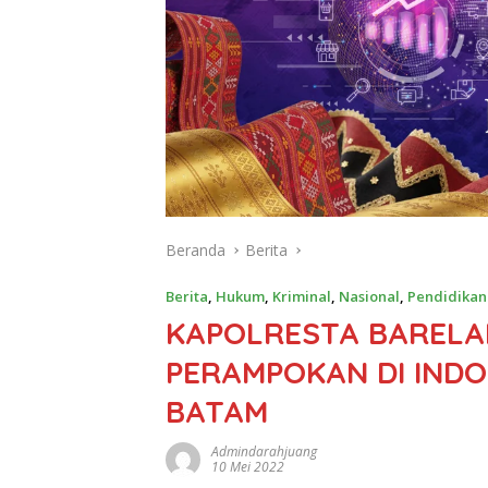
Beranda
Berita
Berita
,
Hukum
,
Kriminal
,
Nasional
,
Pendidikan
KAPOLRESTA BARELA
PERAMPOKAN DI IND
BATAM
Admindarahjuang
10 Mei 2022