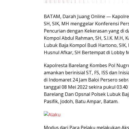
BATAM, Darah Juang Online — Kapolre
SH, SIK, MH menggelar Konferensi Pe
Pencurian dengan Kekerasan yang di d
Kompol Abdul Rahman, SH, S.I.K. M.H, 
Lubuk Baja Kompol Budi Hartono, SIK, 
Husnul Afkar, SH Bertempat di Lobby M
Kapolresta Barelang Kombes Pol Nugro
amankan berinisial ST, FS, ISS dan Inis
di Indomaret 24 Jam Baloi Persero se
tanggal 08 Mei 2022 sekira pukul 03.40 
Barelang Dan Opsnal Polsek Lubuk Baj
Pasifik, Jodoh, Batu Ampar, Batam.
Modus dari Para Pelaku melakukan Ak