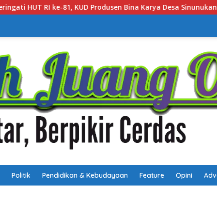
sen Bina Karya Desa Sinunukan V mengadakan Lomba Mancing M
Politik
Pendidikan & Kebudayaan
Feature
Opini
Adv