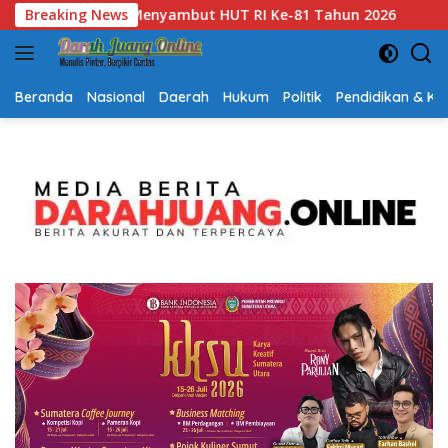
Langsung
6
Breaking News
Gubernur Kalsel H. Muhidin Apresiasi Polda Kalsel U
ke
konten
Beranda
Nasional
Daerah
Hukum
Politik
Pendidikan & K