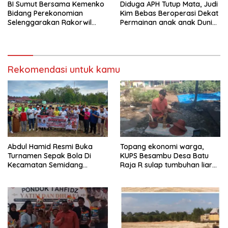
BI Sumut Bersama Kemenko
Diduga APH Tutup Mata, Judi
Bidang Perekonomian
Kim Bebas Beroperasi Dekat
Selenggarakan Rakorwil
Permainan anak anak Dunia
TP2DD Sumatera
Games WTB Golden Prawn
Batam
Rekomendasi untuk kamu
Abdul Hamid Resmi Buka
Topang ekonomi warga,
Turnamen Sepak Bola Di
KUPS Besambu Desa Batu
Kecamatan Semidang
Raja R sulap tumbuhan liar
Gumay Dalam Rangka
resam jadi kerajinan
Menyambut HUT RI Ke-81
Tahun 2026