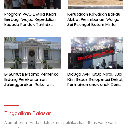
Program PWO Dwipa Kepri
Kerusakan Kawasan Bakau
Berbagi, Wujud Kepedulian
Akibat Penimbunan, Warga
kepada Pondok Tahfidz
Sei Pelungut Batam Minta
Yatim dan Dhuafa Al-Aqsho
APH Bertindak Tegas
Batam
BI Sumut Bersama Kemenko
Diduga APH Tutup Mata, Judi
Bidang Perekonomian
Kim Bebas Beroperasi Dekat
Selenggarakan Rakorwil
Permainan anak anak Dunia
TP2DD Sumatera
Games WTB Golden Prawn
Batam
Tinggalkan Balasan
Alamat email Anda tidak akan dipublikasikan.
Ruas yang wajib