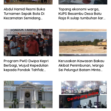
Abdul Hamid Resmi Buka
Topang ekonomi warga,
Turnamen Sepak Bola Di
KUPS Besambu Desa Batu
Kecamatan Semidang
Raja R sulap tumbuhan liar
Gumay Dalam Rangka
resam jadi kerajinan
Menyambut HUT RI Ke-81
Tahun 2026
Program PWO Dwipa Kepri
Kerusakan Kawasan Bakau
Berbagi, Wujud Kepedulian
Akibat Penimbunan, Warga
kepada Pondok Tahfidz
Sei Pelungut Batam Minta
Yatim dan Dhuafa Al-Aqsho
APH Bertindak Tegas
Batam