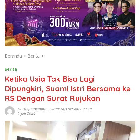
Beranda
Berita
Berita
Ketika Usia Tak Bisa Lagi
Dipungkiri, Suami Istri Bersama ke
RS Dengan Surat Rujukan
Darahjuangjatim
-
Suami Istri Bersama Ke RS
1 Juli 2026