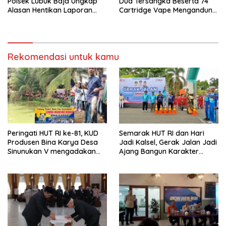
Polsek Lubuk Baja Ungkap
Dua Tersangka Beserta 74
Alasan Hentikan Laporan
Cartridge Vape Mengandung
Pengawasan Anak Tanpa Izin
Etomidate
Rekomendasi untuk kamu
Peringati HUT RI ke-81, KUD
Semarak HUT RI dan Hari
Produsen Bina Karya Desa
Jadi Kalsel, Gerak Jalan Jadi
Sinunukan V mengadakan
Ajang Bangun Karakter
Lomba Mancing Mania
Generasi Muda