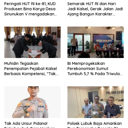
Peringati HUT RI ke-81, KUD
Semarak HUT RI dan Hari
Produsen Bina Karya Desa
Jadi Kalsel, Gerak Jalan Jadi
Sinunukan V mengadakan
Ajang Bangun Karakter
Lomba Mancing Mania
Generasi Muda
BI Memproyeksikan
Muhidin Tegaskan
Perekonomian Sumut
Penempatan Pejabat Kalsel
Tumbuh 5,7 % Pada Triwulan
Berbasis Kompetensi, “Tak
II 2026
Ada Lagi Pejabat Titipan
Tak Ada Unsur Pidana!
Polsek Lubuk Baja Amankan