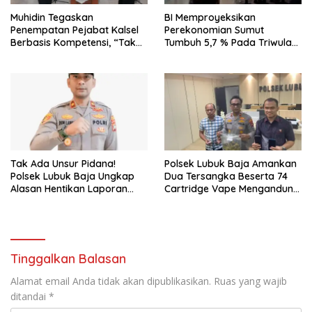
Muhidin Tegaskan
BI Memproyeksikan
Penempatan Pejabat Kalsel
Perekonomian Sumut
Berbasis Kompetensi, “Tak
Tumbuh 5,7 % Pada Triwulan
Ada Lagi Pejabat Titipan
II 2026
Tak Ada Unsur Pidana!
Polsek Lubuk Baja Amankan
Polsek Lubuk Baja Ungkap
Dua Tersangka Beserta 74
Alasan Hentikan Laporan
Cartridge Vape Mengandung
Pengawasan Anak Tanpa Izin
Etomidate
Tinggalkan Balasan
Alamat email Anda tidak akan dipublikasikan.
Ruas yang wajib
ditandai
*