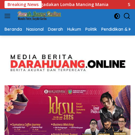
Langsung
ania
Breaking News
Semarak HUT RI dan Hari Jadi Kalsel, Gerak Jalan
ke
konten
Beranda
Nasional
Daerah
Hukum
Politik
Pendidikan & K