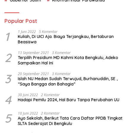
Gubernur Jatim
Khofifah Indar Parawansa
Popular Post
1
1 Juni 2022
5 Komentar
Kuliah, Di UICI Aja. Biaya Terjangkau, Bertaburan
Beasiswa
2
13 September 2021
3 Komentar
Terpilih Presidium MD Kahmi Kota Bengkulu, Adeko
Sampaikan Hal Ini
3
20 September 2021
3 Komentar
Islah NU Medan Sudah Terwujud, Burhanuddin, SE ,
“Saya Bangga dan Bahagia”
4
30 Juni 2022
2 Komentar
Hadapi Pemilu 2024, Hal Baru Tanpa Perubahan UU
5
10 Juni 2022
2 Komentar
Ayo Sekolah, Berikut Tata Cara Daftar PPDB Tingkat
SLTA Sederajat Di Bengkulu