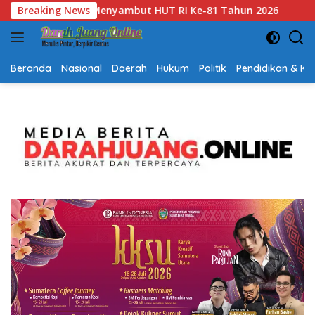
Langsung
 Tahun 2026
Breaking News
Gubernur Kalsel H. Muhidin Apresiasi Pol
ke
konten
Beranda
Nasional
Daerah
Hukum
Politik
Pendidikan & K