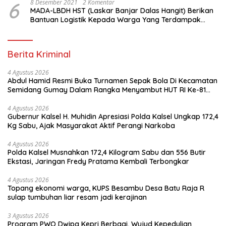
6
8 Desember 2021
2 Komentar
MADA-LBDH HST (Laskar Banjar Dalas Hangit) Berikan
Bantuan Logistik Kepada Warga Yang Terdampak
Banjir Di HST
Berita Kriminal
4 Agustus 2026
Abdul Hamid Resmi Buka Turnamen Sepak Bola Di Kecamatan
Semidang Gumay Dalam Rangka Menyambut HUT RI Ke-81
Tahun 2026
4 Agustus 2026
Gubernur Kalsel H. Muhidin Apresiasi Polda Kalsel Ungkap 172,4
Kg Sabu, Ajak Masyarakat Aktif Perangi Narkoba
4 Agustus 2026
Polda Kalsel Musnahkan 172,4 Kilogram Sabu dan 556 Butir
Ekstasi, Jaringan Fredy Pratama Kembali Terbongkar
4 Agustus 2026
Topang ekonomi warga, KUPS Besambu Desa Batu Raja R
sulap tumbuhan liar resam jadi kerajinan
3 Agustus 2026
Program PWO Dwipa Kepri Berbagi, Wujud Kepedulian