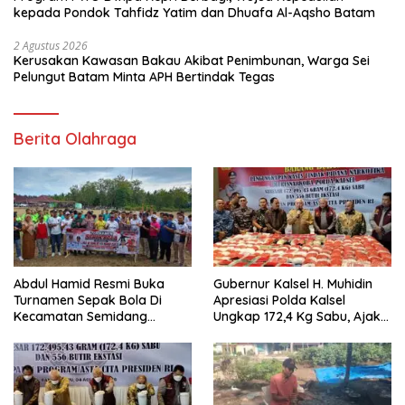
kepada Pondok Tahfidz Yatim dan Dhuafa Al-Aqsho Batam
2 Agustus 2026
Kerusakan Kawasan Bakau Akibat Penimbunan, Warga Sei
Pelungut Batam Minta APH Bertindak Tegas
Berita Olahraga
Abdul Hamid Resmi Buka
Gubernur Kalsel H. Muhidin
Turnamen Sepak Bola Di
Apresiasi Polda Kalsel
Kecamatan Semidang
Ungkap 172,4 Kg Sabu, Ajak
Gumay Dalam Rangka
Masyarakat Aktif Perangi
Menyambut HUT RI Ke-81
Narkoba
Tahun 2026