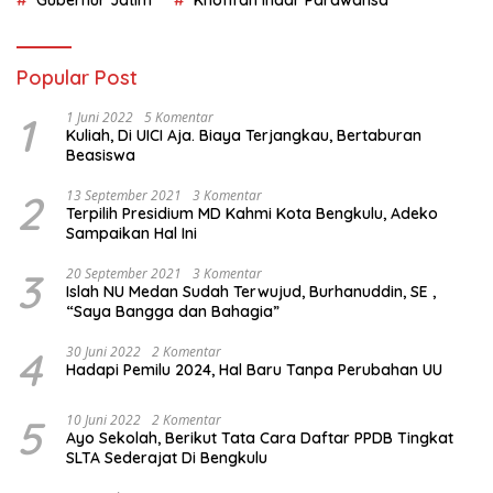
Gubernur Jatim
Khofifah Indar Parawansa
Popular Post
1
1 Juni 2022
5 Komentar
Kuliah, Di UICI Aja. Biaya Terjangkau, Bertaburan
Beasiswa
2
13 September 2021
3 Komentar
Terpilih Presidium MD Kahmi Kota Bengkulu, Adeko
Sampaikan Hal Ini
3
20 September 2021
3 Komentar
Islah NU Medan Sudah Terwujud, Burhanuddin, SE ,
“Saya Bangga dan Bahagia”
4
30 Juni 2022
2 Komentar
Hadapi Pemilu 2024, Hal Baru Tanpa Perubahan UU
5
10 Juni 2022
2 Komentar
Ayo Sekolah, Berikut Tata Cara Daftar PPDB Tingkat
SLTA Sederajat Di Bengkulu