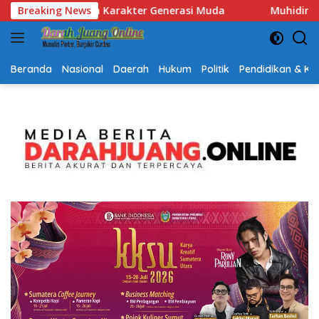
Langsung
da
Breaking News
Muhidin Tegaskan Penempatan Pejabat Kalsel Berbas
ke
konten
Beranda
Nasional
Daerah
Hukum
Politik
Pendidikan & K