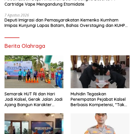
Cartridge Vape Mengandung Etomidate
7 Agustus 2026
Deputi Imigrasi dan Pemasyarakatan Kemenko Kumham
Imipas Kunjungi Lapas Batam, Bahas Overstaying dan KUHP
Baru
Berita Olahraga
Semarak HUT RI dan Hari
Muhidin Tegaskan
Jadi Kalsel, Gerak Jalan Jadi
Penempatan Pejabat Kalsel
Ajang Bangun Karakter
Berbasis Kompetensi, “Tak
Generasi Muda
Ada Lagi Pejabat Titipan