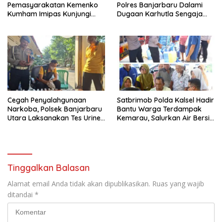
Pemasyarakatan Kemenko
Polres Banjarbaru Dalami
Kumham Imipas Kunjungi
Dugaan Karhutla Sengaja
Lapas Batam, Bahas
Dibakar
Overstaying dan KUHP Baru
Cegah Penyalahgunaan
Satbrimob Polda Kalsel Hadir
Narkoba, Polsek Banjarbaru
Bantu Warga Terdampak
Utara Laksanakan Tes Urine
Kemarau, Salurkan Air Bersih
Mendadak bagi Personel
dan Layanan Kesehatan
Gratis
Tinggalkan Balasan
Alamat email Anda tidak akan dipublikasikan.
Ruas yang wajib
ditandai
*