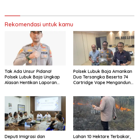
Mendadak bagi Personel
dan Layanan Kesehatan
Gratis
Rekomendasi untuk kamu
Tak Ada Unsur Pidana!
Polsek Lubuk Baja Amankan
Polsek Lubuk Baja Ungkap
Dua Tersangka Beserta 74
Alasan Hentikan Laporan
Cartridge Vape Mengandung
Pengawasan Anak Tanpa Izin
Etomidate
Deputi Imigrasi dan
Lahan 10 Hektare Terbakar,