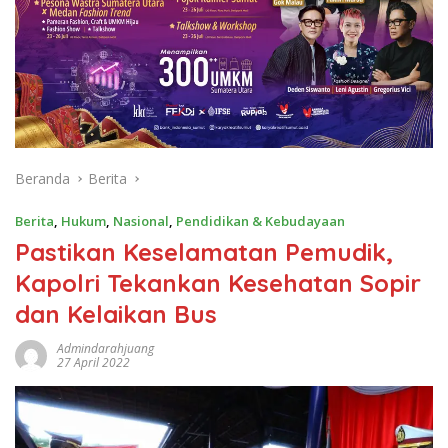
Beranda
Berita
Berita
,
Hukum
,
Nasional
,
Pendidikan & Kebudayaan
Pastikan Keselamatan Pemudik,
Kapolri Tekankan Kesehatan Sopir
dan Kelaikan Bus
Admindarahjuang
27 April 2022