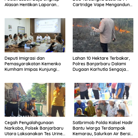
Alasan Hentikan Laporan
Cartridge Vape Mengandung
Pengawasan Anak Tanpa Izin
Etomidate
Deputi Imigrasi dan
Lahan 10 Hektare Terbakar,
Pemasyarakatan Kemenko
Polres Banjarbaru Dalami
Kumham Imipas Kunjungi
Dugaan Karhutla Sengaja
Lapas Batam, Bahas
Dibakar
Overstaying dan KUHP Baru
Cegah Penyalahgunaan
Satbrimob Polda Kalsel Hadir
Narkoba, Polsek Banjarbaru
Bantu Warga Terdampak
Utara Laksanakan Tes Urine
Kemarau, Salurkan Air Bersih