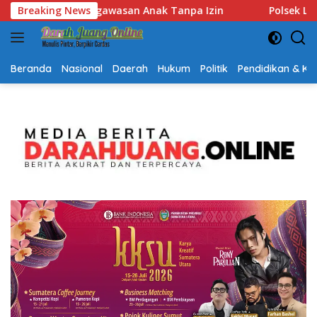
Langsung
Breaking News
Polsek Lubuk Baja Amankan Dua Tersangka Beserta 74 Ca
ke
konten
Beranda
Nasional
Daerah
Hukum
Politik
Pendidikan & K