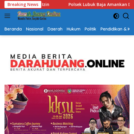
Langsung
a Amankan Dua Tersangka Beserta 74 Cartridge Vape Mengand
Breaking News
ke
konten
Beranda
Nasional
Daerah
Hukum
Politik
Pendidikan & K