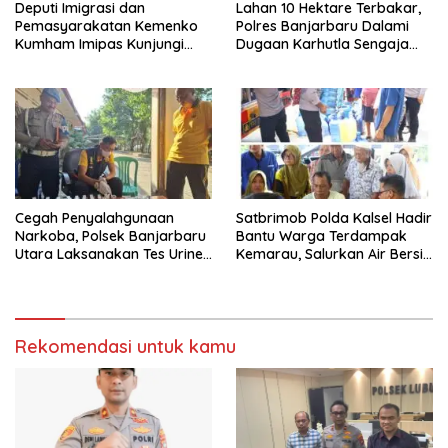
Deputi Imigrasi dan
Lahan 10 Hektare Terbakar,
Pemasyarakatan Kemenko
Polres Banjarbaru Dalami
Kumham Imipas Kunjungi
Dugaan Karhutla Sengaja
Lapas Batam, Bahas
Dibakar
Overstaying dan KUHP Baru
Cegah Penyalahgunaan
Satbrimob Polda Kalsel Hadir
Narkoba, Polsek Banjarbaru
Bantu Warga Terdampak
Utara Laksanakan Tes Urine
Kemarau, Salurkan Air Bersih
Mendadak bagi Personel
dan Layanan Kesehatan
Gratis
Rekomendasi untuk kamu