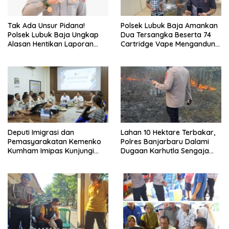
Tak Ada Unsur Pidana!
Polsek Lubuk Baja Amankan
Polsek Lubuk Baja Ungkap
Dua Tersangka Beserta 74
Alasan Hentikan Laporan
Cartridge Vape Mengandung
Pengawasan Anak Tanpa Izin
Etomidate
Deputi Imigrasi dan
Lahan 10 Hektare Terbakar,
Pemasyarakatan Kemenko
Polres Banjarbaru Dalami
Kumham Imipas Kunjungi
Dugaan Karhutla Sengaja
Lapas Batam, Bahas
Dibakar
Overstaying dan KUHP Baru