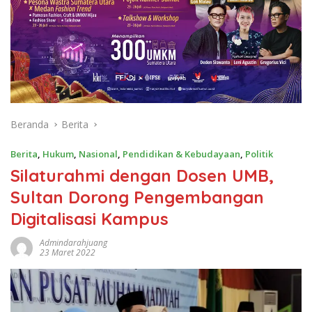
Beranda
Berita
Berita
,
Hukum
,
Nasional
,
Pendidikan & Kebudayaan
,
Politik
Silaturahmi dengan Dosen UMB,
Sultan Dorong Pengembangan
Digitalisasi Kampus
Admindarahjuang
23 Maret 2022