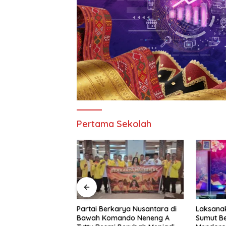
Pertama Sekolah
 Resmi Buka
Partai Berkarya Nusantara di
Laksanak
pak Bola Di
Bawah Komando Neneng A
Sumut B