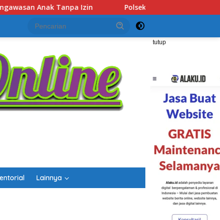
Polsek Lubuk Baja Amankan Dua Tersangka Beserta 74 Cartr
tutup
entorial
Lainnya