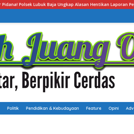
p Alasan Hentikan Laporan Pengawasan Anak Tanpa Izin
Politik
Pendidikan & Kebudayaan
Feature
Opini
Adv