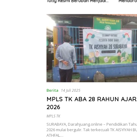
Semidang Gumay
Tutty Resmi Berubah Menjadi
Mendoro
ka Menyambut
Partai Berkarya Nasional
1 Tahun 2026
Berita
14 Juli 2025
MPLS TK ABA 28 RAHUN AJAR
2026
MPLS TK
SURABAYA, Darahjuang.online – Pendidikan Tahu
2026 mulai bergulir. Tak terkecuali TK AISYIYAH
ATHFAL…