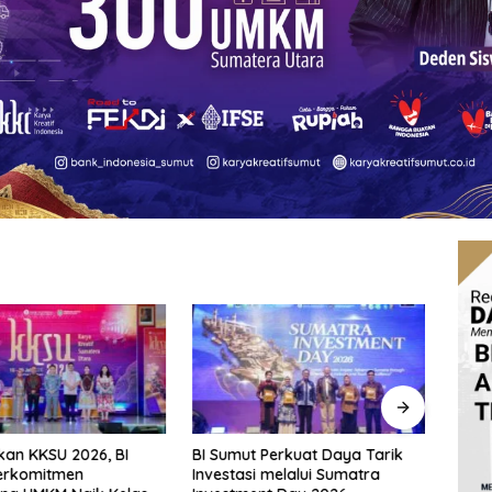
an KKSU 2026, BI
BI Sumut Perkuat Daya Tarik
Fraks
erkomitmen
Investasi melalui Sumatra
Pert