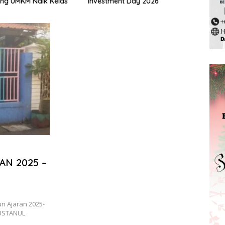
ng UMKM Naik Kelas
Investment Day 2026
Pela
2025
AN 2025 –
n Ajaran 2025-
 BUSTANUL