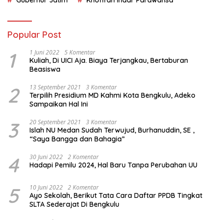
Gubernur Jatim
Khofifah Indar Parawansa
Popular Post
1
1 Juni 2022
5 Komentar
Kuliah, Di UICI Aja. Biaya Terjangkau, Bertaburan
Beasiswa
2
13 September 2021
3 Komentar
Terpilih Presidium MD Kahmi Kota Bengkulu, Adeko
Sampaikan Hal Ini
3
20 September 2021
3 Komentar
Islah NU Medan Sudah Terwujud, Burhanuddin, SE ,
“Saya Bangga dan Bahagia”
4
30 Juni 2022
2 Komentar
Hadapi Pemilu 2024, Hal Baru Tanpa Perubahan UU
5
10 Juni 2022
2 Komentar
Ayo Sekolah, Berikut Tata Cara Daftar PPDB Tingkat
SLTA Sederajat Di Bengkulu