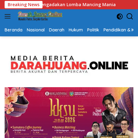
Langsung
cing Mania
Breaking News
Semarak HUT RI dan Hari Jadi Kalsel, Gerak
ke
konten
Beranda
Nasional
Daerah
Hukum
Politik
Pendidikan & K