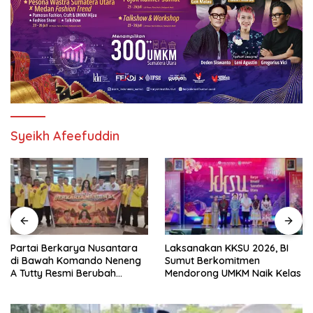
Syeikh Afeefuddin
Partai Berkarya Nusantara
Laksanakan KKSU 2026, BI
di Bawah Komando Neneng
Sumut Berkomitmen
A Tutty Resmi Berubah
Mendorong UMKM Naik Kelas
Menjadi Partai Berkarya
Nasional