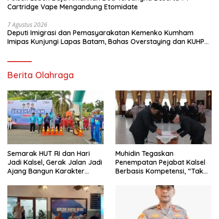
Cartridge Vape Mengandung Etomidate
7 Agustus 2026
Deputi Imigrasi dan Pemasyarakatan Kemenko Kumham
Imipas Kunjungi Lapas Batam, Bahas Overstaying dan KUHP
Baru
Berita Olahraga
Semarak HUT RI dan Hari
Muhidin Tegaskan
Jadi Kalsel, Gerak Jalan Jadi
Penempatan Pejabat Kalsel
Ajang Bangun Karakter
Berbasis Kompetensi, “Tak
Generasi Muda
Ada Lagi Pejabat Titipan