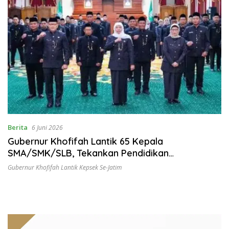
Berita
6 Juni 2026
Gubernur Khofifah Lantik 65 Kepala
SMA/SMK/SLB, Tekankan Pendidikan
Berkarakter Menuju Indonesia Emas
Gubernur Khofifah Lantik Kepsek Se-Jatim