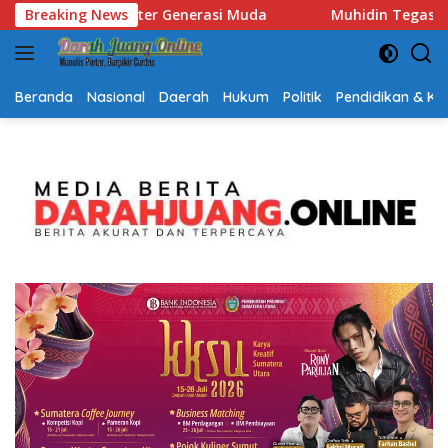
Langsung
Breaking News
Muhidin Tegaskan Penempatan Pejabat Kalsel Berbasis Kom
ke
konten
Beranda
Nasional
Daerah
Hukum
Politik
Pendidikan & K