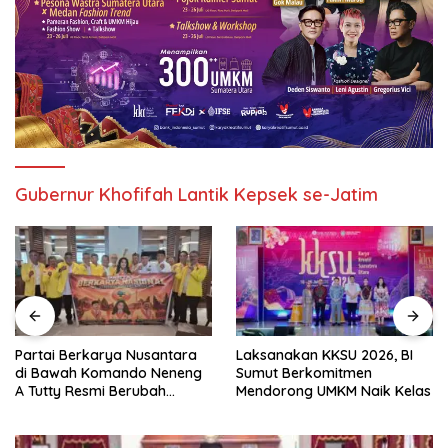
Gubernur Khofifah Lantik Kepsek se-Jatim
Partai Berkarya Nusantara
Laksanakan KKSU 2026, BI
di Bawah Komando Neneng
Sumut Berkomitmen
A Tutty Resmi Berubah
Mendorong UMKM Naik Kelas
Menjadi Partai Berkarya
Nasional