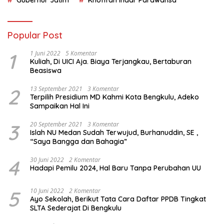
Gubernur Jatim
Khofifah Indar Parawansa
Popular Post
1
1 Juni 2022
5 Komentar
Kuliah, Di UICI Aja. Biaya Terjangkau, Bertaburan
Beasiswa
2
13 September 2021
3 Komentar
Terpilih Presidium MD Kahmi Kota Bengkulu, Adeko
Sampaikan Hal Ini
3
20 September 2021
3 Komentar
Islah NU Medan Sudah Terwujud, Burhanuddin, SE ,
“Saya Bangga dan Bahagia”
4
30 Juni 2022
2 Komentar
Hadapi Pemilu 2024, Hal Baru Tanpa Perubahan UU
5
10 Juni 2022
2 Komentar
Ayo Sekolah, Berikut Tata Cara Daftar PPDB Tingkat
SLTA Sederajat Di Bengkulu