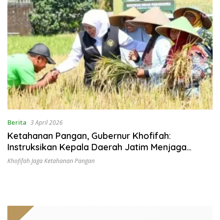
Berita
3 April 2026
Ketahanan Pangan, Gubernur Khofifah:
Instruksikan Kepala Daerah Jatim Menjaga
Produksi Pertanian
Khofifah Jaga Ketahanan Pangan