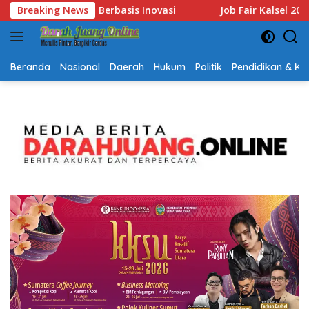
Langsung
r Kalsel 2026 Dibuka, Sediakan Hampir 2.000 Lowongan Kerja da
Breaking News
ke
konten
Beranda
Nasional
Daerah
Hukum
Politik
Pendidikan & K