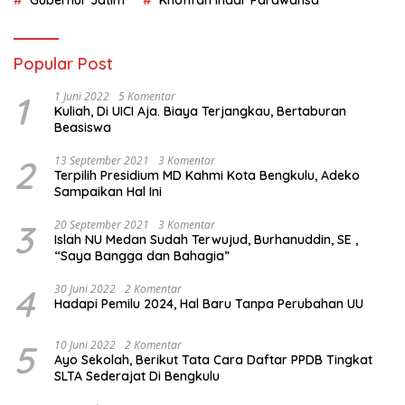
Gubernur Jatim
Khofifah Indar Parawansa
Popular Post
1
1 Juni 2022
5 Komentar
Kuliah, Di UICI Aja. Biaya Terjangkau, Bertaburan
Beasiswa
2
13 September 2021
3 Komentar
Terpilih Presidium MD Kahmi Kota Bengkulu, Adeko
Sampaikan Hal Ini
3
20 September 2021
3 Komentar
Islah NU Medan Sudah Terwujud, Burhanuddin, SE ,
“Saya Bangga dan Bahagia”
4
30 Juni 2022
2 Komentar
Hadapi Pemilu 2024, Hal Baru Tanpa Perubahan UU
5
10 Juni 2022
2 Komentar
Ayo Sekolah, Berikut Tata Cara Daftar PPDB Tingkat
SLTA Sederajat Di Bengkulu