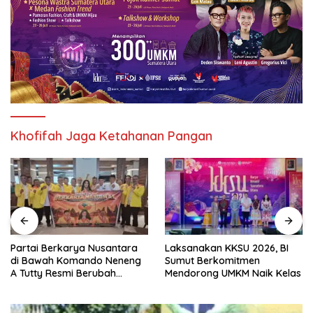
Khofifah Jaga Ketahanan Pangan
Partai Berkarya Nusantara
Laksanakan KKSU 2026, BI
di Bawah Komando Neneng
Sumut Berkomitmen
A Tutty Resmi Berubah
Mendorong UMKM Naik Kelas
Menjadi Partai Berkarya
Nasional