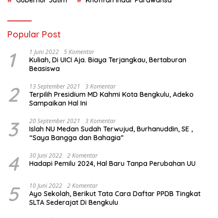
Gubernur Jatim
Khofifah Indar Parawansa
Popular Post
1
1 Juni 2022
5 Komentar
Kuliah, Di UICI Aja. Biaya Terjangkau, Bertaburan
Beasiswa
2
13 September 2021
3 Komentar
Terpilih Presidium MD Kahmi Kota Bengkulu, Adeko
Sampaikan Hal Ini
3
20 September 2021
3 Komentar
Islah NU Medan Sudah Terwujud, Burhanuddin, SE ,
“Saya Bangga dan Bahagia”
4
30 Juni 2022
2 Komentar
Hadapi Pemilu 2024, Hal Baru Tanpa Perubahan UU
5
10 Juni 2022
2 Komentar
Ayo Sekolah, Berikut Tata Cara Daftar PPDB Tingkat
SLTA Sederajat Di Bengkulu