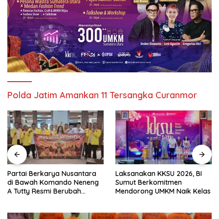
Polda Jatim Amankan 11 Tersangka Curanmor
Partai Berkarya Nusantara
Laksanakan KKSU 2026, BI
di Bawah Komando Neneng
Sumut Berkomitmen
A Tutty Resmi Berubah
Mendorong UMKM Naik Kelas
Menjadi Partai Berkarya
Nasional