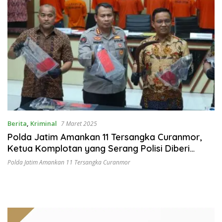
Berita
,
Kriminal
7 Maret 2025
Polda Jatim Amankan 11 Tersangka Curanmor,
Ketua Komplotan yang Serang Polisi Diberi
Tindakan Tegas Terukur
Polda Jatim Amankan 11 Tersangka Curanmor