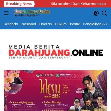
Langsung
an Keharmonisan Antar Umat Beragama, Gubernur Kalsel: Pilar
Breaking News
ke
konten
Beranda
Nasional
Daerah
Hukum
Politik
Pendidikan & K