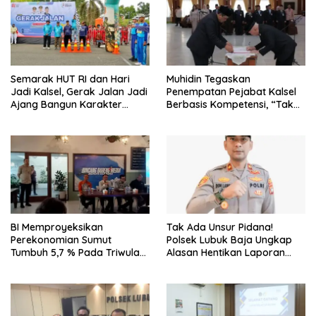
Semarak HUT RI dan Hari
Muhidin Tegaskan
Jadi Kalsel, Gerak Jalan Jadi
Penempatan Pejabat Kalsel
Ajang Bangun Karakter
Berbasis Kompetensi, “Tak
Generasi Muda
Ada Lagi Pejabat Titipan
BI Memproyeksikan
Tak Ada Unsur Pidana!
Perekonomian Sumut
Polsek Lubuk Baja Ungkap
Tumbuh 5,7 % Pada Triwulan
Alasan Hentikan Laporan
II 2026
Pengawasan Anak Tanpa Izin