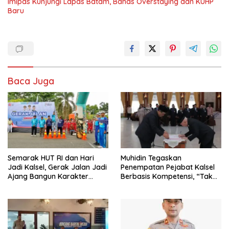
Imipas Kunjungi Lapas Batam, Bahas Overstaying dan KUHP
Baru
Baca Juga
Semarak HUT RI dan Hari
Muhidin Tegaskan
Jadi Kalsel, Gerak Jalan Jadi
Penempatan Pejabat Kalsel
Ajang Bangun Karakter
Berbasis Kompetensi, “Tak
Generasi Muda
Ada Lagi Pejabat Titipan