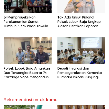
BI Memproyeksikan
Tak Ada Unsur Pidana!
Perekonomian Sumut
Polsek Lubuk Baja Ungkap
Tumbuh 5,7 % Pada Triwulan
Alasan Hentikan Laporan
II 2026
Pengawasan Anak Tanpa Izin
Polsek Lubuk Baja Amankan
Deputi Imigrasi dan
Dua Tersangka Beserta 74
Pemasyarakatan Kemenko
Cartridge Vape Mengandung
Kumham Imipas Kunjungi
Etomidate
Lapas Batam, Bahas
Overstaying dan KUHP Baru
Rekomendasi untuk kamu