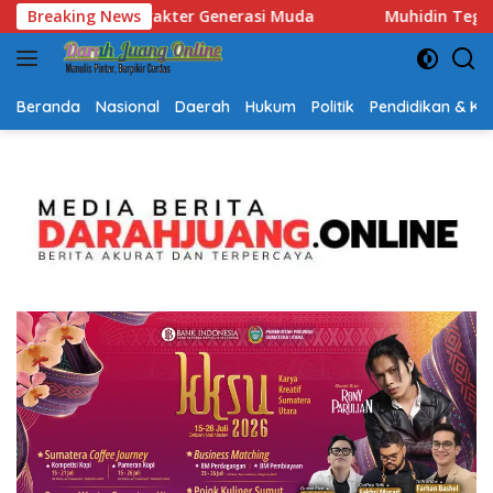
Langsung
da
Breaking News
Muhidin Tegaskan Penempatan Pejabat Kalsel Berbasi
ke
konten
Beranda
Nasional
Daerah
Hukum
Politik
Pendidikan & K