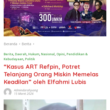
Beranda
Berita
Berita
,
Daerah
,
Hukum
,
Nasional
,
Opini
,
Pendidikan &
Kebudayaan
,
Politik
“Kasus ART Refpin, Potret
Telanjang Orang Miskin Memelas
Keadilan” oleh Elfahmi Lubis
Admindarahjuang
15 Maret 2026