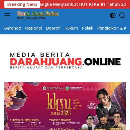
Langsung
ahun 2026
Breaking News
Gubernur Kalsel H. Muhidin Apresiasi Polda 
ke
konten
Beranda
Nasional
Daerah
Hukum
Politik
Pendidikan & K