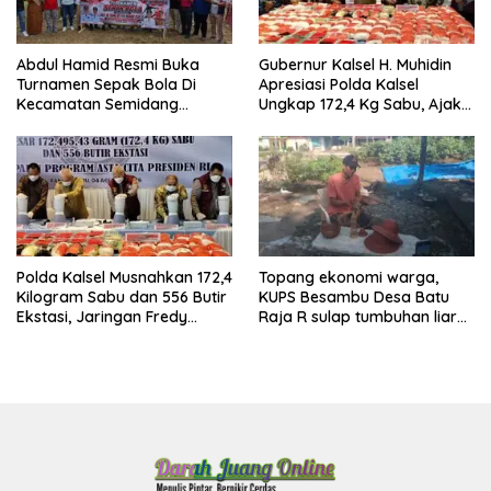
Abdul Hamid Resmi Buka
Gubernur Kalsel H. Muhidin
Turnamen Sepak Bola Di
Apresiasi Polda Kalsel
Kecamatan Semidang
Ungkap 172,4 Kg Sabu, Ajak
Gumay Dalam Rangka
Masyarakat Aktif Perangi
Menyambut HUT RI Ke-81
Narkoba
Tahun 2026
Polda Kalsel Musnahkan 172,4
Topang ekonomi warga,
Kilogram Sabu dan 556 Butir
KUPS Besambu Desa Batu
Ekstasi, Jaringan Fredy
Raja R sulap tumbuhan liar
Pratama Kembali
resam jadi kerajinan
Terbongkar