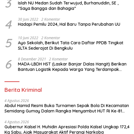
3
Islah NU Medan Sudah Terwujud, Burhanuddin, SE ,
“Saya Bangga dan Bahagia”
4
30 Juni 2022
2 Komentar
Hadapi Pemilu 2024, Hal Baru Tanpa Perubahan UU
5
10 Juni 2022
2 Komentar
Ayo Sekolah, Berikut Tata Cara Daftar PPDB Tingkat
SLTA Sederajat Di Bengkulu
6
8 Desember 2021
2 Komentar
MADA-LBDH HST (Laskar Banjar Dalas Hangit) Berikan
Bantuan Logistik Kepada Warga Yang Terdampak
Banjir Di HST
Berita Kriminal
4 Agustus 2026
Abdul Hamid Resmi Buka Turnamen Sepak Bola Di Kecamatan
Semidang Gumay Dalam Rangka Menyambut HUT RI Ke-81
Tahun 2026
4 Agustus 2026
Gubernur Kalsel H. Muhidin Apresiasi Polda Kalsel Ungkap 172,4
Kg Sabu, Ajak Masyarakat Aktif Perangi Narkoba