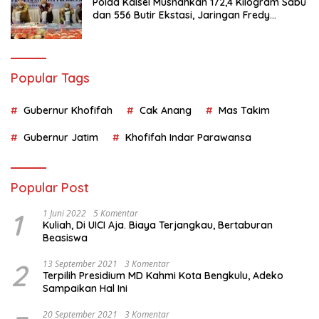
Polda Kalsel Musnahkan 172,4 Kilogram Sabu
dan 556 Butir Ekstasi, Jaringan Fredy
Pratama Kembali Terbongkar
Popular Tags
Gubernur Khofifah
Cak Anang
Mas Takim
Gubernur Jatim
Khofifah Indar Parawansa
Popular Post
1
1 Juni 2022
5 Komentar
Kuliah, Di UICI Aja. Biaya Terjangkau, Bertaburan
Beasiswa
2
13 September 2021
3 Komentar
Terpilih Presidium MD Kahmi Kota Bengkulu, Adeko
Sampaikan Hal Ini
20 September 2021
3 Komentar