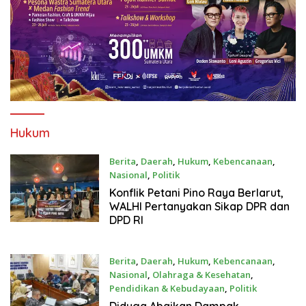
Hukum
Berita
,
Daerah
,
Hukum
,
Kebencanaan
,
Nasional
,
Politik
24 Juni 2026
Konflik Petani Pino Raya Berlarut,
WALHI Pertanyakan Sikap DPR dan
DPD RI
Berita
,
Daerah
,
Hukum
,
Kebencanaan
,
Nasional
,
Olahraga & Kesehatan
,
Pendidikan & Kebudayaan
,
Politik
23 Juni 2026