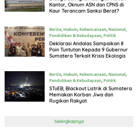
Kantor, Oknum ASN dan CPNS di
Kaur Terancam Sanksi Berat?
Berita
,
Hukum
,
Kebencanaan
,
Nasional
,
Pendidikan & Kebudayaan
,
Politik
26 Mei 2026
Deklarasi Andalas Sampaikan 8
Poin Tuntutan Kepada 9 Gubernur
Sumatera Terkait Krisis Ekologis
Berita
,
Hukum
,
Kebencanaan
,
Nasional
,
Pendidikan & Kebudayaan
,
Politik
25 Mei 2026
STuEB; Blackout Listrik di Sumatera
Memakan Korban Jiwa dan
Rugikan Rakyat
Selengkapnya