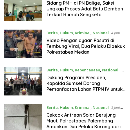
Sidang PMH di PN Balige, Saksi
Ungkap Proses Adat Batu Demban
Terkait Rumah Sengketa
Berita
,
Hukum
,
Kriminal
,
Nasional
4 Juni
2026
Video Penganiayaan Pasutri di
Tembung Viral, Dua Pelaku Dibekuk
Polrestabes Medan
Berita
,
Hukum
,
Kebencanaan
,
Nasional
4
Juni 2026
Dukung Program Presiden,
Kapolda Sumsel Dorong
Pemanfaatan Lahan PTPN IV untuk
Produksi Jagung dan Mitigasi
Bencana
Berita
,
Hukum
,
Kriminal
,
Nasional
3 Juni
2026
Cekcok Antrean Solar Berujung
Maut, Polrestabes Palembang
Amankan Dua Pelaku Kurang dari