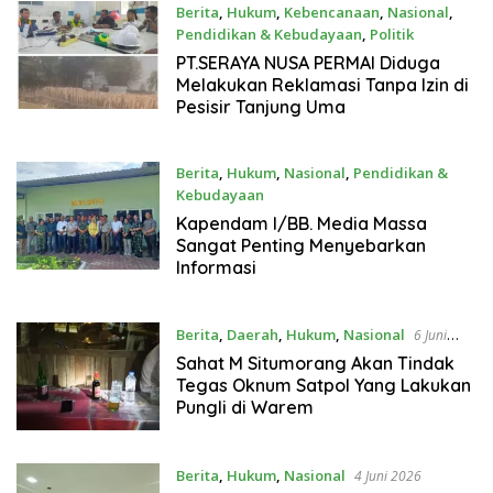
Berita
,
Hukum
,
Kebencanaan
,
Nasional
,
Pendidikan & Kebudayaan
,
Politik
7 Juni 2026
PT.SERAYA NUSA PERMAI Diduga
Melakukan Reklamasi Tanpa Izin di
Pesisir Tanjung Uma
Berita
,
Hukum
,
Nasional
,
Pendidikan &
Kebudayaan
7 Juni 2026
Kapendam I/BB. Media Massa
Sangat Penting Menyebarkan
Informasi
Berita
,
Daerah
,
Hukum
,
Nasional
6 Juni
2026
Sahat M Situmorang Akan Tindak
Tegas Oknum Satpol Yang Lakukan
Pungli di Warem
Berita
,
Hukum
,
Nasional
4 Juni 2026