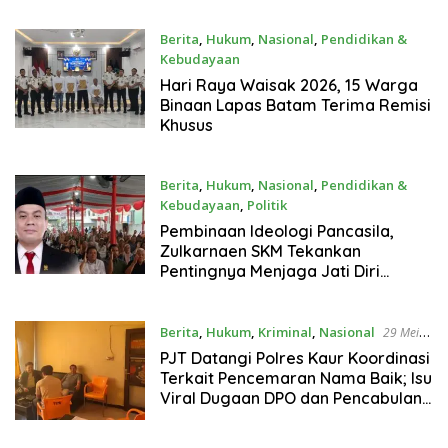
Berita
,
Hukum
,
Nasional
,
Pendidikan &
Kebudayaan
31 Mei 2026
Hari Raya Waisak 2026, 15 Warga
Binaan Lapas Batam Terima Remisi
Khusus
Berita
,
Hukum
,
Nasional
,
Pendidikan &
Kebudayaan
,
Politik
31 Mei 2026
Pembinaan Ideologi Pancasila,
Zulkarnaen SKM Tekankan
Pentingnya Menjaga Jati Diri
Bangsa
Berita
,
Hukum
,
Kriminal
,
Nasional
29 Mei
2026
PJT Datangi Polres Kaur Koordinasi
Terkait Pencemaran Nama Baik; Isu
Viral Dugaan DPO dan Pencabulan
Diduga Kuat Hoaks