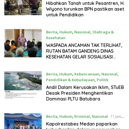
12 Juni 2026
Hibahkan Tanah untuk Pesantren, H.
Wiyono turunkan BPN pastikan aset
untuk Pendidikan
Berita
,
Hukum
,
Nasional
,
Olahraga &
Kesehatan
12 Juni 2026
WASPADA ANCAMAN TAK TERLIHAT,
RUTAN BATAM GANDENG DINAS
KESEHATAN GELAR SOSIALISASI
HANTAVIRUS.
Berita
,
Hukum
,
Kebencanaan
,
Nasional
,
Pendidikan & Kebudayaan
,
Politik
11 Juni 2026
Andil Dalam Kerusakan Iklim, STuEB
Desak Presiden Menghentikan
Dominasi PLTU Batubara
Berita
,
Hukum
,
Kriminal
,
Nasional
11 Juni
2026
Kapolrestabes Medan paparkan