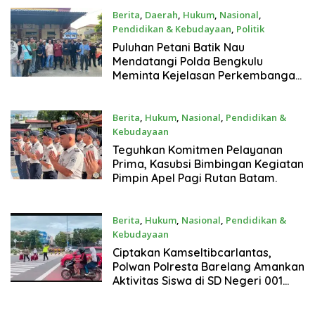
Berita
,
Daerah
,
Hukum
,
Nasional
,
Pendidikan & Kebudayaan
,
Politik
9 Juni 2026
Puluhan Petani Batik Nau
Mendatangi Polda Bengkulu
Meminta Kejelasan Perkembangan
Kasus Dugaan Perusakan dan
Pembakaran Pondok oleh PT APS
Berita
,
Hukum
,
Nasional
,
Pendidikan &
Kebudayaan
8 Juni 2026
Teguhkan Komitmen Pelayanan
Prima, Kasubsi Bimbingan Kegiatan
Pimpin Apel Pagi Rutan Batam.
Berita
,
Hukum
,
Nasional
,
Pendidikan &
Kebudayaan
8 Juni 2026
Ciptakan Kamseltibcarlantas,
Polwan Polresta Barelang Amankan
Aktivitas Siswa di SD Negeri 001
Sungai Panas