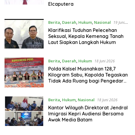
Elcaputera
Berita
,
Daerah
,
Hukum
,
Nasional
19 Juni
2026
Klarifikasi Tuduhan Pelecehan
Seksual, Kepala Kemenag Tanah
Laut Siapkan Langkah Hukum
Berita
,
Daerah
,
Hukum
18 Juni 2026
Polda Kalsel Musnahkan 128,7
Kilogram Sabu, Kapolda Tegaskan
Tidak Ada Ruang bagi Pengedar
Narkoba
Berita
,
Hukum
,
Nasional
18 Juni 2026
Kantor Wilayah Direktorat Jendral
Imigrasi Kepri Audiensi Bersama
Awak Media Batam