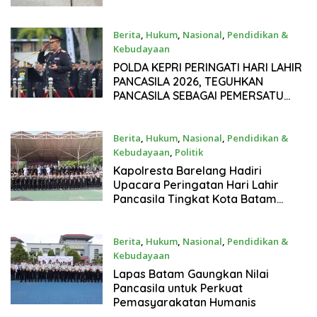
Sehari
Berita
,
Hukum
,
Nasional
,
Pendidikan &
Kebudayaan
1 Juni 2026
POLDA KEPRI PERINGATI HARI LAHIR
PANCASILA 2026, TEGUHKAN
PANCASILA SEBAGAI PEMERSATU
BANGSA
Berita
,
Hukum
,
Nasional
,
Pendidikan &
Kebudayaan
,
Politik
1 Juni 2026
Kapolresta Barelang Hadiri
Upacara Peringatan Hari Lahir
Pancasila Tingkat Kota Batam
Tahun 2026
Berita
,
Hukum
,
Nasional
,
Pendidikan &
Kebudayaan
1 Juni 2026
Lapas Batam Gaungkan Nilai
Pancasila untuk Perkuat
Pemasyarakatan Humanis