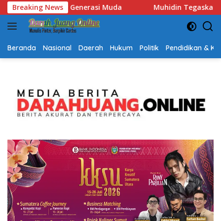
Langsung
Muhidin Tegaskan Penempatan Pejabat Kalsel Berbasis Kompe
Breaking News
ke
konten
Beranda
Nasional
Daerah
Hukum
Politik
Pendidikan & K