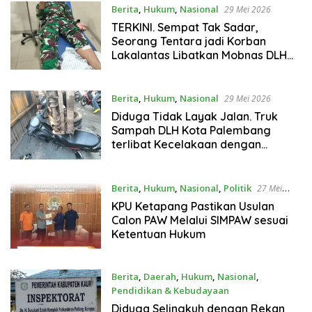
Berita
,
Hukum
,
Nasional
29 Mei 2026
TERKINI. Sempat Tak Sadar,
Seorang Tentara jadi Korban
Lakalantas Libatkan Mobnas DLH
Palembang
Berita
,
Hukum
,
Nasional
29 Mei 2026
Diduga Tidak Layak Jalan. Truk
Sampah DLH Kota Palembang
terlibat Kecelakaan dengan
pengendara motor
Berita
,
Hukum
,
Nasional
,
Politik
27 Mei
2026
KPU Ketapang Pastikan Usulan
Calon PAW Melalui SIMPAW sesuai
Ketentuan Hukum
Berita
,
Daerah
,
Hukum
,
Nasional
,
Pendidikan & Kebudayaan
26 Mei 2026
Diduga Selingkuh dengan Rekan