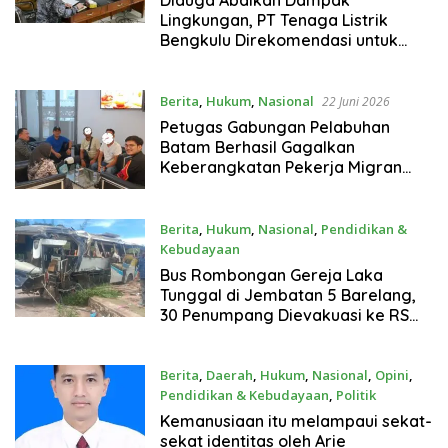
Diduga Abaikan Dampak
Lingkungan, PT Tenaga Listrik
Bengkulu Direkomendasi untuk
Diaudit
Berita
,
Hukum
,
Nasional
22 Juni 2026
Petugas Gabungan Pelabuhan
Batam Berhasil Gagalkan
Keberangkatan Pekerja Migran
Nonprosedural
Berita
,
Hukum
,
Nasional
,
Pendidikan &
Kebudayaan
20 Juni 2026
Bus Rombongan Gereja Laka
Tunggal di Jembatan 5 Barelang,
30 Penumpang Dievakuasi ke RS
Embung Fatimah
Berita
,
Daerah
,
Hukum
,
Nasional
,
Opini
,
Pendidikan & Kebudayaan
,
Politik
20 Juni 2026
Kemanusiaan itu melampaui sekat-
sekat identitas oleh Arie