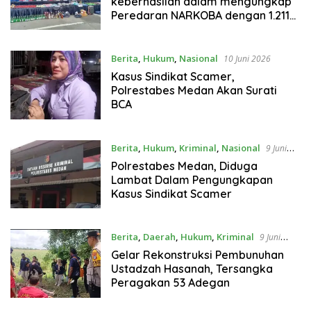
keberhasilan dalam mengungkap
Peredaran NARKOBA dengan 1.211
Tersangka
Berita
,
Hukum
,
Nasional
10 Juni 2026
Kasus Sindikat Scamer,
Polrestabes Medan Akan Surati
BCA
Berita
,
Hukum
,
Kriminal
,
Nasional
9 Juni
2026
Polrestabes Medan, Diduga
Lambat Dalam Pengungkapan
Kasus Sindikat Scamer
Berita
,
Daerah
,
Hukum
,
Kriminal
9 Juni
2026
Gelar Rekonstruksi Pembunuhan
Ustadzah Hasanah, Tersangka
Peragakan 53 Adegan