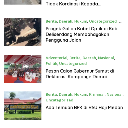
Tidak Kordinasi Kepada
Pemerintah Daerah
Berita
,
Daerah
,
Hukum
,
Uncategorized
30
September 2024
Proyek Galian Kabel Optik di Kab
Deliserdang Membahayakan
Pengguna Jalan
Adventorial
,
Berita
,
Daerah
,
Nasional
,
Politik
,
Uncategorized
26 September 2024
Pesan Calon Gubernur Sumut di
Deklarasi Kampanye Damai
Berita
,
Daerah
,
Hukum
,
Kriminal
,
Nasional
,
Uncategorized
25 September 2024
Ada Temuan BPK di RSU Haji Medan