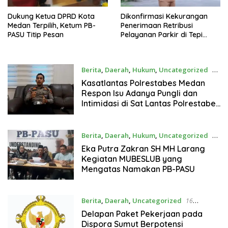
Dukung Ketua DPRD Kota
Dikonfirmasi Kekurangan
Medan Terpilih, Ketum PB-
Penerimaan Retribusi
PASU Titip Pesan
Pelayanan Parkir di Tepi
Jalan Umum, Camat Lubuk
Pakan Klabui Wartawan
Berita
,
Daerah
,
Hukum
,
Uncategorized
21
Desember 2024
Kasatlantas Polrestabes Medan
Respon Isu Adanya Pungli dan
Intimidasi di Sat Lantas Polrestabes
Medan
Berita
,
Daerah
,
Hukum
,
Uncategorized
19
Desember 2024
Eka Putra Zakran SH MH Larang
Kegiatan MUBESLUB yang
Mengatas Namakan PB-PASU
Berita
,
Daerah
,
Uncategorized
16
Desember 2024
Delapan Paket Pekerjaan pada
Dispora Sumut Berpotensi