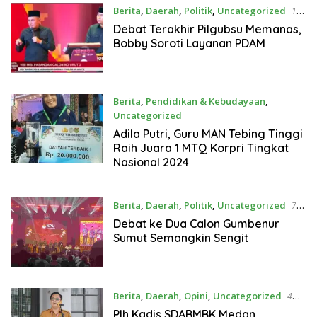
Berita
,
Daerah
,
Politik
,
Uncategorized
14
November 2024
Debat Terakhir Pilgubsu Memanas,
Bobby Soroti Layanan PDAM
Berita
,
Pendidikan & Kebudayaan
,
Uncategorized
11 November 2024
Adila Putri, Guru MAN Tebing Tinggi
Raih Juara 1 MTQ Korpri Tingkat
Nasional 2024
Berita
,
Daerah
,
Politik
,
Uncategorized
7
November 2024
Debat ke Dua Calon Gumbenur
Sumut Semangkin Sengit
Berita
,
Daerah
,
Opini
,
Uncategorized
4
November 2024
Plh Kadis SDABMBK Medan