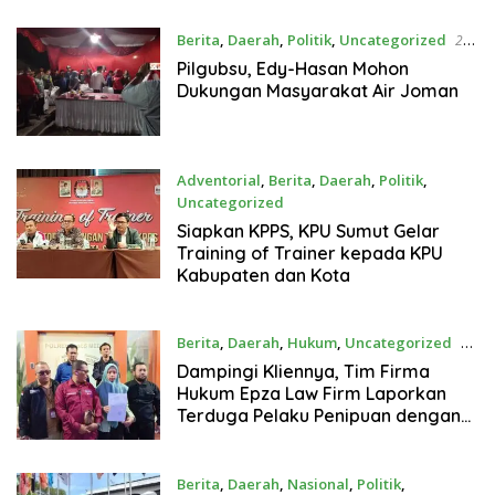
Berita
,
Daerah
,
Politik
,
Uncategorized
28
Oktober 2024
Pilgubsu, Edy-Hasan Mohon
Dukungan Masyarakat Air Joman
Adventorial
,
Berita
,
Daerah
,
Politik
,
Uncategorized
26 Oktober 2024
Siapkan KPPS, KPU Sumut Gelar
Training of Trainer kepada KPU
Kabupaten dan Kota
Berita
,
Daerah
,
Hukum
,
Uncategorized
25
Oktober 2024
Dampingi Kliennya, Tim Firma
Hukum Epza Law Firm Laporkan
Terduga Pelaku Penipuan dengan
Berbagai Modus
Berita
,
Daerah
,
Nasional
,
Politik
,