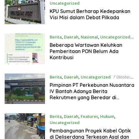
Uncategorized
25 Oktober 2024
KPU Sumut Berharap Kedepankan
Visi Misi dalam Debat Pilkada
Berita
,
Daerah
,
Nasional
,
Uncategorized
18 Oktober 2024
Beberapa Wartawan Keluhkan
Pemberitaan PON Belum Ada
Kontribusi
Berita
,
Daerah
,
Uncategorized
7 Oktober
2024
Pimpinan PT Perkebunan Nusantara
IV Bantah Adanya Berita
Rekrutmen yang Beredar di
Sosmed
Berita
,
Daerah
,
Features
,
Hukum
,
Uncategorized
1 Oktober 2024
Pembangunan Proyek Kabel Optik
di Deliserdang Terkesan Asal dan