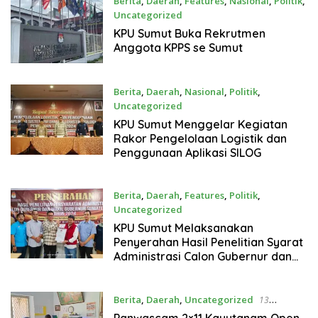
Berita
,
Daerah
,
Features
,
Nasional
,
Politik
,
Uncategorized
18 September 2024
KPU Sumut Buka Rekrutmen
Anggota KPPS se Sumut
Berita
,
Daerah
,
Nasional
,
Politik
,
Uncategorized
18 September 2024
KPU Sumut Menggelar Kegiatan
Rakor Pengelolaan Logistik dan
Penggunaan Aplikasi SILOG
Berita
,
Daerah
,
Features
,
Politik
,
Uncategorized
18 September 2024
KPU Sumut Melaksanakan
Penyerahan Hasil Penelitian Syarat
Administrasi Calon Gubernur dan
Wakil Gubernur
Berita
,
Daerah
,
Uncategorized
13
September 2024