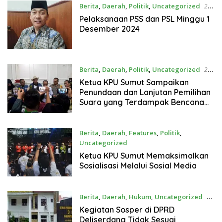
Berita
,
Daerah
,
Politik
,
Uncategorized
29
November 2024
Pelaksanaan PSS dan PSL Minggu 1
Desember 2024
Berita
,
Daerah
,
Politik
,
Uncategorized
27
November 2024
Ketua KPU Sumut Sampaikan
Penundaan dan Lanjutan Pemilihan
Suara yang Terdampak Bencana
dan Kegaduhan
Berita
,
Daerah
,
Features
,
Politik
,
Uncategorized
24 November 2024
Ketua KPU Sumut Memaksimalkan
Sosialisasi Melalui Sosial Media
Berita
,
Daerah
,
Hukum
,
Uncategorized
23
November 2024
Kegiatan Sosper di DPRD
Deliserdang Tidak Sesuai