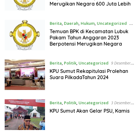
Merugikan Negara 600 Juta Lebih
Berita
,
Daerah
,
Hukum
,
Uncategorized
13
Desember 2024
Temuan BPK di Kecamatan Lubuk
Pakam Tahun Anggaran 2023
Berpotensi Merugikan Negara
Berita
,
Politik
,
Uncategorized
9 Desember
2024
KPU Sumut Rekapitulasi Prolehan
Suara PilkadaTahun 2024
Berita
,
Politik
,
Uncategorized
3 Desember
2024
KPU Sumut Akan Gelar PSU, Kamis