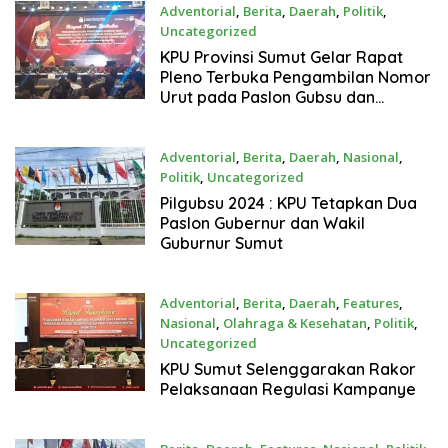
Adventorial
,
Berita
,
Daerah
,
Politik
,
Uncategorized
24 September 2024
KPU Provinsi Sumut Gelar Rapat
Pleno Terbuka Pengambilan Nomor
Urut pada Paslon Gubsu dan
Wagubsu
Adventorial
,
Berita
,
Daerah
,
Nasional
,
Politik
,
Uncategorized
22 September 2024
Pilgubsu 2024 : KPU Tetapkan Dua
Paslon Gubernur dan Wakil
Guburnur Sumut
Adventorial
,
Berita
,
Daerah
,
Features
,
Nasional
,
Olahraga & Kesehatan
,
Politik
,
Uncategorized
20 September 2024
KPU Sumut Selenggarakan Rakor
Pelaksanaan Regulasi Kampanye