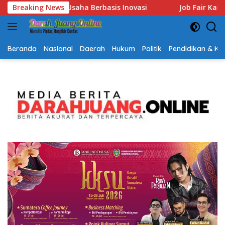
Langsung
Job Fair Kalsel 2026 Dibuka, Sediakan Hampir 2.000 Lowongan K
Breaking News
ke
konten
Beranda
Nasional
Daerah
Hukum
Politik
Pendidikan & K