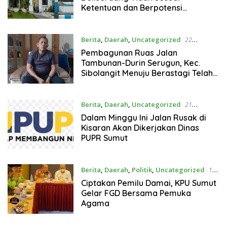
Ketentuan dan Berpotensi
Merugikan Negara
Berita
,
Daerah
,
Uncategorized
22
November 2024
Pembagunan Ruas Jalan
Tambunan-Durin Serugun, Kec.
Sibolangit Menuju Berastagi Telah
Rampung
Berita
,
Daerah
,
Uncategorized
21
November 2024
Dalam Minggu Ini Jalan Rusak di
Kisaran Akan Dikerjakan Dinas
PUPR Sumut
Berita
,
Daerah
,
Politik
,
Uncategorized
14
November 2024
Ciptakan Pemilu Damai, KPU Sumut
Gelar FGD Bersama Pemuka
Agama