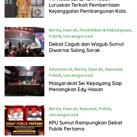
Luruskan Terkait Pemberitaan
Kejanggalan Pembangunan Kolam
Retensi di Kecamatan Medan
Selayang
Berita
,
Daerah
,
Pendidikan & Kebudayaan
,
Politik
,
Uncategorized
31 Oktober 2024
Debat Cagub dan Wagub Sumut
Diwarnai Saling Sorak
Adventorial
,
Berita
,
Daerah
,
Nasional
,
Politik
,
Uncategorized
29 Oktober 2024
Masyarakat Sei Kepayang Siap
Menangkan Edy-Hasan
Berita
,
Daerah
,
Nasional
,
Politik
,
Uncategorized
29 Oktober 2024
KPU Sumut Rampungkan Debat
Publik Pertama