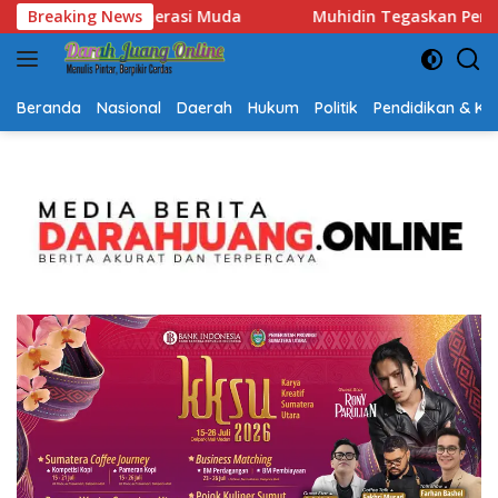
Langsung
Muhidin Tegaskan Penempatan Pejabat Kalsel Berbasis Kompete
Breaking News
ke
konten
Beranda
Nasional
Daerah
Hukum
Politik
Pendidikan & K